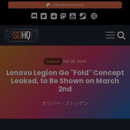
JOIN PATREON NOW
Lenovo
Feb 26, 2026
Lenovo Legion Go "Fold" Concept
Leaked, to Be Shown on March
2nd
オリバー・ストッゲン