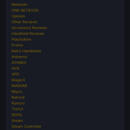
Nintendo
ONE-NETBOOK
Opinion
Other Reviews
Accessory Reviews
Handheld Reviews
PlayStation
Proton
Retro Handhelds
Anbernic
AYANEO
AYN
GPD
MagicX
MANGMI
Miyoo
Retroid
Rumors
TrimUI
SDHQ
Steam
Steam Controller