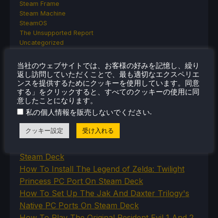
Steam Frame
Steam Machine
SteamOS
The Unsupported Report
Uncategorized
Uncategorized
VR
当社のウェブサイトでは、お客様の好みを記憶し、繰り
返し訪問していただくことで、最も適切なエクスペリエ
ンスを提供するためにクッキーを使用しています。同意
する」をクリックすると、すべてのクッキーの使用に同
最近のヒント＆GUIDES
意したことになります。
.
私の個人情報を販売しないでください
How To Play Stardew Valley In 3D On Steam
クッキー設定
受け入れる
Deck
How To Set Up The Steam Controller On The
Steam Deck
How To Install The Legend of Zelda: Twilight
Princess PC Port On Steam Deck
How To Set Up The Jak And Daxter Trilogy's
Native PC Ports On Steam Deck
How To Play The Original Resident Evil 1 And 2