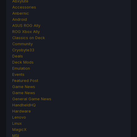
Abxylute
Accessories
Anbernic
Android
ASUS ROG Ally
ROG Xbox Ally
Classics on Deck
Community
Cryobyte33
Deals
Deck Mods
Emulation
Events
Featured Post
Game News
Game News
General Game News
HandheldHQ
Hardware
Lenovo
Linux
MagicX
MSI