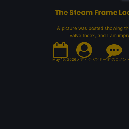
The Steam Frame Loo
A picture was posted showing th
Valve Index, and I am impr
May 19, 2026
ノア・クペツキー
1件のコメン