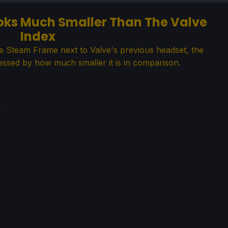
ks Much Smaller Than The Valve
Index
e Steam Frame next to Valve's previous headset, the
essed by how much smaller it is in comparison.
ト