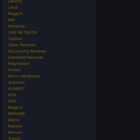
Lenovo
Linux
MagicX
MSI
Nintendo
ONE-NETBOOK
Opinion
Other Reviews
Accessory Reviews
Handheld Reviews
PlayStation
Proton
Retro Handhelds
Anbernic
AYANEO
AYN
GPD
MagicX
MANGMI
Miyoo
Retroid
Rumors
TrimUI