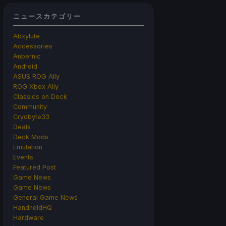
ニュースカテゴリー
Abxylute
Accessories
Anbernic
Android
ASUS ROG Ally
ROG Xbox Ally
Classics on Deck
Community
Cryobyte33
Deals
Deck Mods
Emulation
Events
Featured Post
Game News
Game News
General Game News
HandheldHQ
Hardware