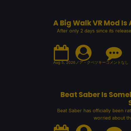
A Big Walk VR Mod Is
After only 2 days since its releas
Aug 5, 2026
ノア・クペツキー
コメントなし
Beat Saber Is Som
Beat Saber has officially been 
worried about th