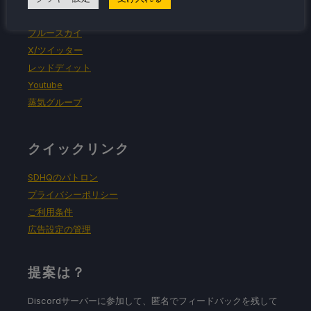
フォローする
ブルースカイ
X/ツイッター
レッドディット
Youtube
蒸気グループ
クイックリンク
SDHQのパトロン
プライバシーポリシー
ご利用条件
広告設定の管理
提案は？
Discordサーバーに参加して、匿名でフィードバックを残して