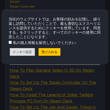
Steam
Steam Controller
Steam Frame
Steam Machine
当社のウェブサイトでは、お客様の好みを記憶し、繰り
SteamOS
返し訪問していただくことで、最も適切なエクスペリエ
The Unsupported Report
ンスを提供するためにクッキーを使用しています。同意
Uncategorized
する」をクリックすると、すべてのクッキーの使用に同
Uncategorized
意したことになります。
VR
.
私の個人情報を販売しないでください
クッキー設定
受け入れる
最近のヒント＆GUIDES
How To Play Stardew Valley In 3D On Steam
Deck
How To Set Up The Steam Controller On The
Steam Deck
How To Install The Legend of Zelda: Twilight
Princess PC Port On Steam Deck
How To Set Up The Jak And Daxter Trilogy's