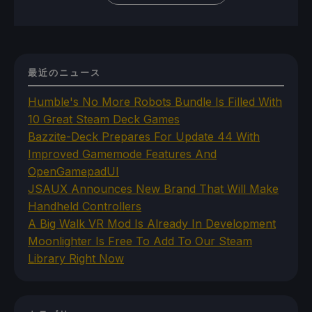
最近のニュース
Humble's No More Robots Bundle Is Filled With
10 Great Steam Deck Games
Bazzite-Deck Prepares For Update 44 With
Improved Gamemode Features And
OpenGamepadUI
JSAUX Announces New Brand That Will Make
Handheld Controllers
A Big Walk VR Mod Is Already In Development
Moonlighter Is Free To Add To Our Steam
Library Right Now