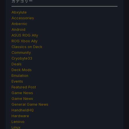
カテゴリー
Abxylute
Accessories
Anbernic
Android
ASUS ROG Ally
ROG Xbox Ally
Classics on Deck
Community
Cryobyte33
Deals
Deck Mods
Emulation
Events
Featured Post
Game News
Game News
General Game News
HandheldHQ
Hardware
Lenovo
Linux