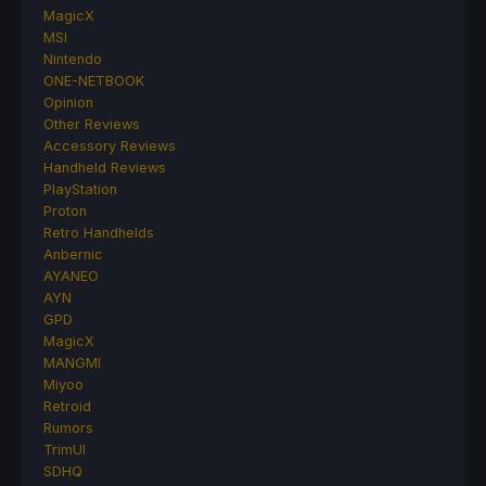
MagicX
MSI
Nintendo
ONE-NETBOOK
Opinion
Other Reviews
Accessory Reviews
Handheld Reviews
PlayStation
Proton
Retro Handhelds
Anbernic
AYANEO
AYN
GPD
MagicX
MANGMI
Miyoo
Retroid
Rumors
TrimUI
SDHQ