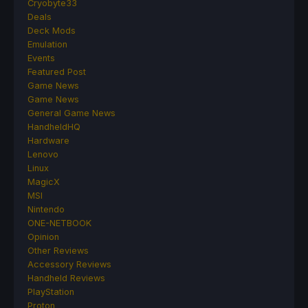
Cryobyte33
Deals
Deck Mods
Emulation
Events
Featured Post
Game News
Game News
General Game News
HandheldHQ
Hardware
Lenovo
Linux
MagicX
MSI
Nintendo
ONE-NETBOOK
Opinion
Other Reviews
Accessory Reviews
Handheld Reviews
PlayStation
Proton