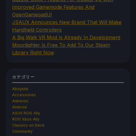
Improved Gamemode Features And
OpenGamepadUI
JSAUX Announces New Brand That Will Make
Handheld Controllers
A Big Walk VR Mod Is Already In Development
Moonlighter Is Free To Add To Our Steam
Library Right Now
カテゴリー
Abxylute
Accessories
Anbernic
Android
ASUS ROG Ally
ROG Xbox Ally
Classics on Deck
Community