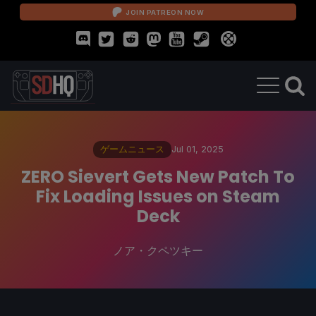
JOIN PATREON NOW
ゲームニュース
Jul 01, 2025
ZERO Sievert Gets New Patch To
Fix Loading Issues on Steam
Deck
ノア・クペツキー