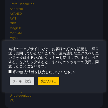
Retro Handhelds
Anbernic
AYANEO
AYN
GPD
MagicX
MANGMI
Miyoo
Retroid
Rumors
当社のウェブサイトでは、お客様の好みを記憶し、繰り
TrimUI
返し訪問していただくことで、最も適切なエクスペリエ
SDHQ
ンスを提供するためにクッキーを使用しています。同意
する」をクリックすると、すべてのクッキーの使用に同
Steam
意したことになります。
Steam Controller
.
Steam Frame
私の個人情報を販売しないでください
Steam Machine
クッキー設定
受け入れる
SteamOS
The Unsupported Report
Uncategorized
Uncategorized
VR