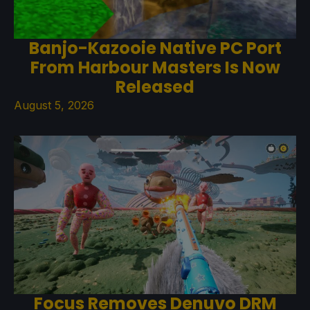
Banjo-Kazooie Native PC Port
From Harbour Masters Is Now
Released
August 5, 2026
Focus Removes Denuvo DRM