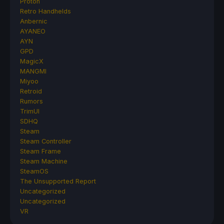
Proton
Retro Handhelds
Anbernic
AYANEO
AYN
GPD
MagicX
MANGMI
Miyoo
Retroid
Rumors
TrimUI
SDHQ
Steam
Steam Controller
Steam Frame
Steam Machine
SteamOS
The Unsupported Report
Uncategorized
Uncategorized
VR