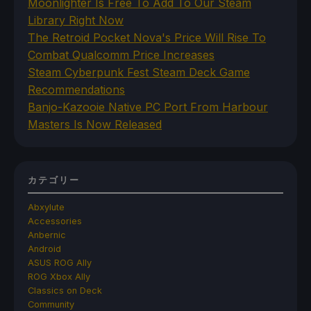
Moonlighter Is Free To Add To Our Steam
Library Right Now
The Retroid Pocket Nova's Price Will Rise To
Combat Qualcomm Price Increases
Steam Cyberpunk Fest Steam Deck Game
Recommendations
Banjo-Kazooie Native PC Port From Harbour
Masters Is Now Released
カテゴリー
Abxylute
Accessories
Anbernic
Android
ASUS ROG Ally
ROG Xbox Ally
Classics on Deck
Community