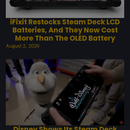
iFixit Restocks Steam Deck LCD
Batteries, And They Now Cost
More Than The OLED Battery
August 2, 2026
Disney Shows Its Steam Deck