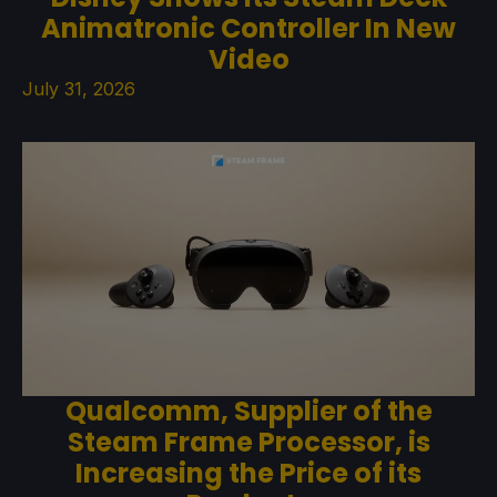
Animatronic Controller In New
Video
July 31, 2026
Qualcomm, Supplier of the
Steam Frame Processor, is
Increasing the Price of its