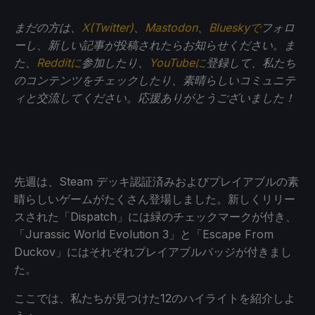
まだの方は、
X(Twitter)
、
Mastodon
、
Blueskyで
フォロ
ーし、新しい記事が投稿されたらお知らせください。ま
た、
Redditに
参加したり、
YouTubeに
登録して、私たち
のコンテンツをチェックしたり、素晴らしいコミュニテ
ィと交流してください。応援ありがとうございました！
先週は、Steam デッキ認証済みおよびプレイアブルの素
晴らしいゲームがたくさん登場しました。新しくリリー
スされた「Dispatch」には緑のチェックマークが付き、
「Jurassic World Evolution 3」と「Escape From
Duckov」にはそれぞれプレイアブルバッジが付きまし
た。
ここでは、私たちが見つけた12のハイライトを紹介しよ