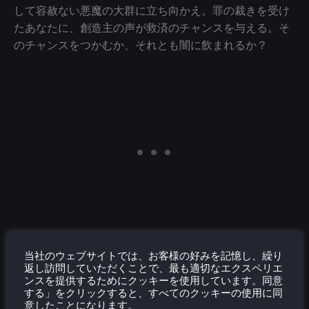
して容赦ない悪魔の大群に立ち向かえ。罪の裁きを受け
たあなたに、創造主の声が救済のチャンスを与える。そ
のチャンスをつかむか、それとも闇に飲まれるか？
当社のウェブサイトでは、お客様の好みを記憶し、繰り
このゲームは39.99ドルで、ゲーム内のテキストが小さ
返し訪問していただくことで、最も適切なエクスペリエ
いためプレイアブルとレーティングされている。
ンスを提供するためにクッキーを使用しています。同意
する」をクリックすると、すべてのクッキーの使用に同
意したことになります。