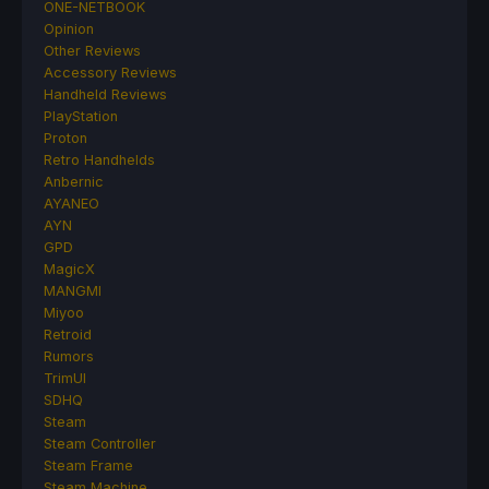
ONE-NETBOOK
Opinion
Other Reviews
Accessory Reviews
Handheld Reviews
PlayStation
Proton
Retro Handhelds
Anbernic
AYANEO
AYN
GPD
MagicX
MANGMI
Miyoo
Retroid
Rumors
TrimUI
SDHQ
Steam
Steam Controller
Steam Frame
Steam Machine