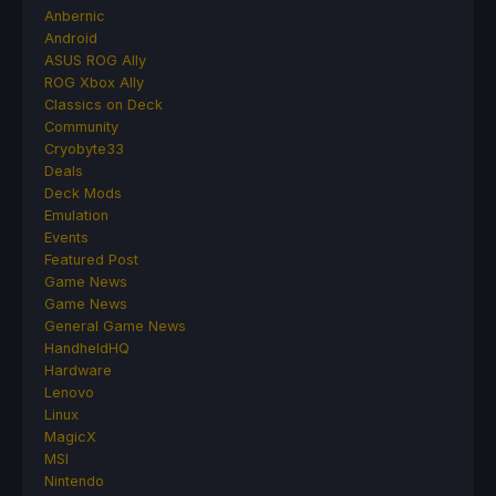
Anbernic
Android
ASUS ROG Ally
ROG Xbox Ally
Classics on Deck
Community
Cryobyte33
Deals
Deck Mods
Emulation
Events
Featured Post
Game News
Game News
General Game News
HandheldHQ
Hardware
Lenovo
Linux
MagicX
MSI
Nintendo