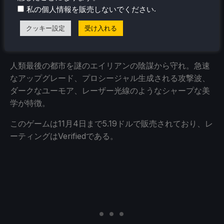
.
私の個人情報を販売しないでください
ユートピア・マスト・フォール
（検証済み）
クッキー設定
受け入れる
人類最後の都市を謎のエイリアンの陰謀から守れ。急速
なアップグレード、プロシージャル生成される攻撃波、
ダークなユーモア、レーザー光線のようなシャープな美
学が特徴。
このゲームは11月4日まで5.19ドルで販売されており、レ
ーティングはVerifiedである。