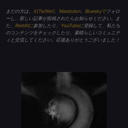
まだの方は、
X(Twitter)
、
Mastodon
、
Blueskyで
フォロ
ーし、新しい記事が投稿されたらお知らせください。ま
た、
Redditに
参加したり、
YouTubeに
登録して、私たち
のコンテンツをチェックしたり、素晴らしいコミュニテ
ィと交流してください。応援ありがとうございました！