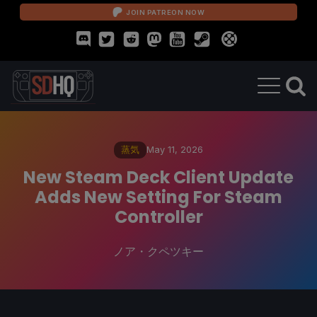
JOIN PATREON NOW
蒸気
May 11, 2026
New Steam Deck Client Update
Adds New Setting For Steam
Controller
ノア・クペツキー