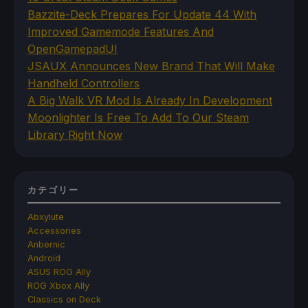
Bazzite-Deck Prepares For Update 44 With
Improved Gamemode Features And
OpenGamepadUI
JSAUX Announces New Brand That Will Make
Handheld Controllers
A Big Walk VR Mod Is Already In Development
Moonlighter Is Free To Add To Our Steam
Library Right Now
カテゴリー
Abxylute
Accessories
Anbernic
Android
ASUS ROG Ally
ROG Xbox Ally
Classics on Deck