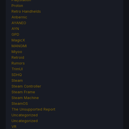
Proton
Retro Handhelds
Anbernic
AYANEO
AYN
GPD
MagicX
MANGMI
Miyoo
Retroid
Rumors
TrimUI
SDHQ
Steam
Steam Controller
Steam Frame
Steam Machine
SteamOS
The Unsupported Report
Uncategorized
Uncategorized
VR