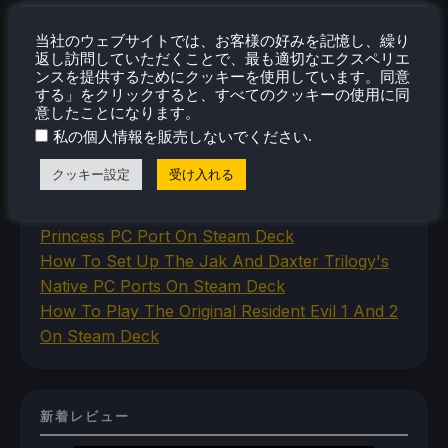
当社のウェブサイトでは、お客様の好みを記憶し、繰り
返し訪問していただくことで、最も適切なエクスペリエ
最近のヒント＆GUIDES
ンスを提供するためにクッキーを使用しています。同意
する」をクリックすると、すべてのクッキーの使用に同
How To Play Stardew Valley In 3D On Steam
意したことになります。
Deck
.
私の個人情報を販売しないでください
How To Set Up The Steam Controller On The
クッキー設定
受け入れる
Steam Deck
How To Install The Legend of Zelda: Twilight
Princess PC Port On Steam Deck
How To Set Up The Jak And Daxter Trilogy's
Native PC Ports On Steam Deck
How To Play The Original Resident Evil 1 And 2
On Steam Deck
新着レビュー