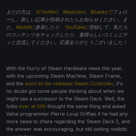
まだの方は、
X(Twitter)
、
Mastodon
、
Blueskyで
フォロ
ーし、新しい記事が投稿されたらお知らせください。ま
た、
Redditに
参加したり、
YouTubeに
登録して、私たち
のコンテンツをチェックしたり、素晴らしいコミュニテ
ィと交流してください。応援ありがとうございました！
With the flurry of Steam Hardware news this year,
with the upcoming Steam Machine, Steam Frame,
and the
soon-to-be-released Steam Controller
, it's
no doubt got some people thinking about when we
might see a successor to the Steam Deck. Well, the
folks
over at IGN
thought the same thing and asked
Valve programmer Pierre-Loup Griffais if he had any
more news to share regarding the Steam Deck 2, and
the answer was encouraging, but still setting realistic