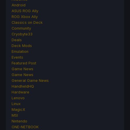
Android
ASUS ROG Ally
ROG Xbox Ally
Classics on Deck
Community
Cryobyte33
Deals
Deck Mods
Emulation
Events
Featured Post
Game News
Game News
General Game News
HandheldHQ
Hardware
Lenovo
Linux
MagicX
MSI
Nintendo
ONE-NETBOOK