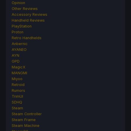
Opinion
Other Reviews
Accessory Reviews
Handheld Reviews
PlayStation
Proton
Retro Handhelds
Anbernic
AYANEO
AYN
GPD
MagicX
MANGMI
Miyoo
Retroid
Rumors
TrimUI
SDHQ
Steam
Steam Controller
Steam Frame
Steam Machine