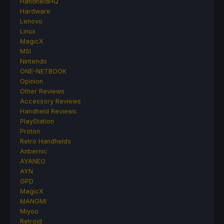
HandheldHQ
Hardware
Lenovo
Linux
MagicX
MSI
Nintendo
ONE-NETBOOK
Opinion
Other Reviews
Accessory Reviews
Handheld Reviews
PlayStation
Proton
Retro Handhelds
Anbernic
AYANEO
AYN
GPD
MagicX
MANGMI
Miyoo
Retroid