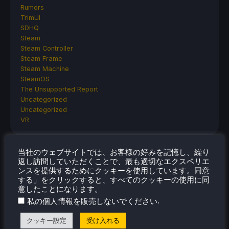
Rumors
TrimUI
SDHQ
Steam
Steam Controller
Steam Frame
Steam Machine
SteamOS
The Unsupported Report
Uncategorized
Uncategorized
VR
当社のウェブサイトでは、お客様の好みを記憶し、繰り
最近のヒント＆GUIDES
返し訪問していただくことで、最も適切なエクスペリエ
ンスを提供するためにクッキーを使用しています。同意
する」をクリックすると、すべてのクッキーの使用に同
How To Play Stardew Valley In 3D On Steam
意したことになります。
Deck
.
私の個人情報を販売しないでください
How To Set Up The Steam Controller On The
Steam Deck
クッキー設定
受け入れる