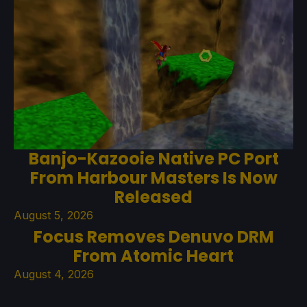
Banjo-Kazooie Native PC Port
From Harbour Masters Is Now
Released
August 5, 2026
Focus Removes Denuvo DRM
From Atomic Heart
August 4, 2026