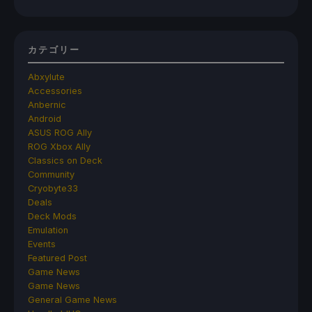
カテゴリー
Abxylute
Accessories
Anbernic
Android
ASUS ROG Ally
ROG Xbox Ally
Classics on Deck
Community
Cryobyte33
Deals
Deck Mods
Emulation
Events
Featured Post
Game News
Game News
General Game News