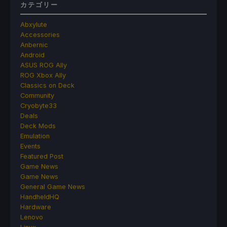
カテゴリー
Abxylute
Accessories
Anbernic
Android
ASUS ROG Ally
ROG Xbox Ally
Classics on Deck
Community
Cryobyte33
Deals
Deck Mods
Emulation
Events
Featured Post
Game News
Game News
General Game News
HandheldHQ
Hardware
Lenovo