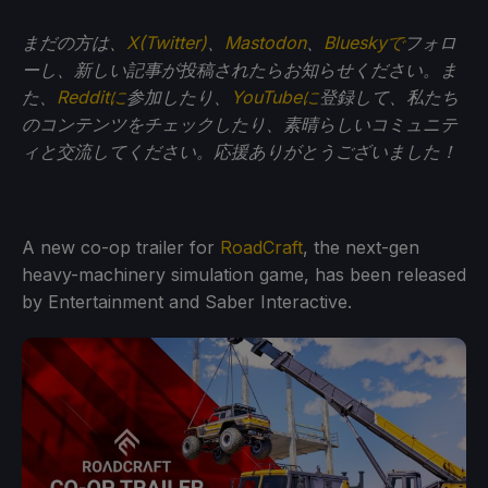
まだの方は、
X(Twitter)
、
Mastodon
、
Blueskyで
フォロ
ーし、新しい記事が投稿されたらお知らせください。ま
た、
Redditに
参加したり、
YouTubeに
登録して、私たち
のコンテンツをチェックしたり、素晴らしいコミュニテ
ィと交流してください。応援ありがとうございました！
A new co-op trailer for
RoadCraft
, the next-gen
heavy-machinery simulation game, has been released
by Entertainment and Saber Interactive.