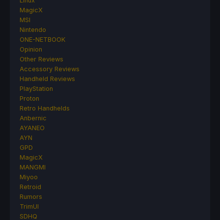
Linux
MagicX
MSI
Nintendo
ONE-NETBOOK
Opinion
Other Reviews
Accessory Reviews
Handheld Reviews
PlayStation
Proton
Retro Handhelds
Anbernic
AYANEO
AYN
GPD
MagicX
MANGMI
Miyoo
Retroid
Rumors
TrimUI
SDHQ