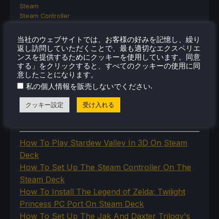
Steam
Steam Controller
Steam Frame
Steam Machine
当社のウェブサイトでは、お客様の好みを記憶し、繰り
SteamOS
返し訪問していただくことで、最も適切なエクスペリエ
The Unsupported Report
ンスを提供するためにクッキーを使用しています。同意
Uncategorized
する」をクリックすると、すべてのクッキーの使用に同
意したことになります。
Uncategorized
VR
.
私の個人情報を販売しないでください
クッキー設定
受け入れる
最近のヒント＆GUIDES
How To Play Stardew Valley In 3D On Steam
Deck
How To Set Up The Steam Controller On The
Steam Deck
How To Install The Legend of Zelda: Twilight
Princess PC Port On Steam Deck
How To Set Up The Jak And Daxter Trilogy's