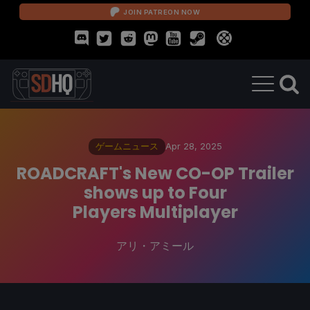
JOIN PATREON NOW
ゲームニュース
Apr 28, 2025
ROADCRAFT's New CO-OP Trailer
shows up to Four
Players Multiplayer
アリ・アミール