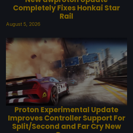
Completely Fixes Honkai Star
Rail
August 5, 2026
Proton Experimental Update
Improves Controller Support For
Split/Second and Far Cry New