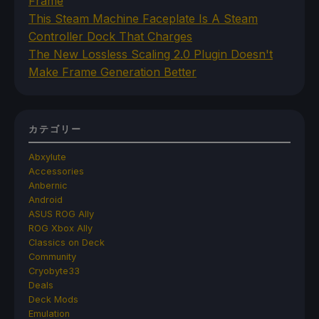
Frame
This Steam Machine Faceplate Is A Steam
Controller Dock That Charges
The New Lossless Scaling 2.0 Plugin Doesn't
Make Frame Generation Better
カテゴリー
Abxylute
Accessories
Anbernic
Android
ASUS ROG Ally
ROG Xbox Ally
Classics on Deck
Community
Cryobyte33
Deals
Deck Mods
Emulation