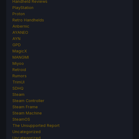
Handheld Reviews
PlayStation
Proton
Retro Handhelds
Anbernic
AYANEO
AYN
GPD
MagicX
MANGMI
Miyoo
Retroid
Rumors
TrimUI
SDHQ
Steam
Steam Controller
Steam Frame
Steam Machine
SteamOS
The Unsupported Report
Uncategorized
Uncategorized