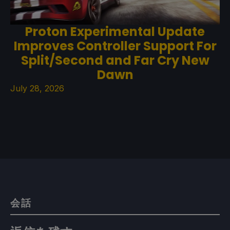
Proton Experimental Update
Improves Controller Support For
Split/Second and Far Cry New
Dawn
July 28, 2026
会話