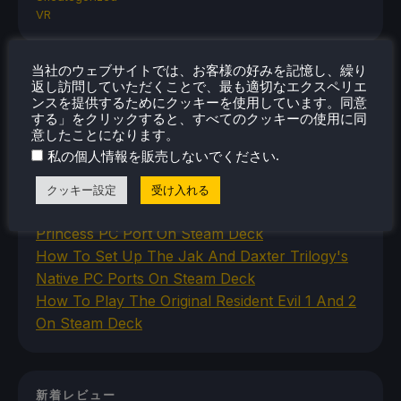
VR
当社のウェブサイトでは、お客様の好みを記憶し、繰り
最近のヒント＆GUIDES
返し訪問していただくことで、最も適切なエクスペリエ
ンスを提供するためにクッキーを使用しています。同意
する」をクリックすると、すべてのクッキーの使用に同
How To Play Stardew Valley In 3D On Steam
意したことになります。
Deck
.
私の個人情報を販売しないでください
How To Set Up The Steam Controller On The
Steam Deck
クッキー設定
受け入れる
How To Install The Legend of Zelda: Twilight
Princess PC Port On Steam Deck
How To Set Up The Jak And Daxter Trilogy's
Native PC Ports On Steam Deck
How To Play The Original Resident Evil 1 And 2
On Steam Deck
新着レビュー