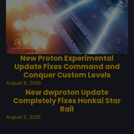
New Proton Experimental
Update Fixes Command and
Conquer Custom Levels
August 8, 2026
New dwproton Update
Completely Fixes Honkai Star
Rail
August 5, 2026