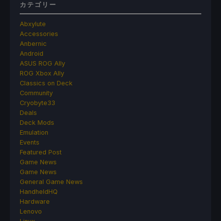
カテゴリー
Abxylute
Accessories
Anbernic
Android
ASUS ROG Ally
ROG Xbox Ally
Classics on Deck
Community
Cryobyte33
Deals
Deck Mods
Emulation
Events
Featured Post
Game News
Game News
General Game News
HandheldHQ
Hardware
Lenovo