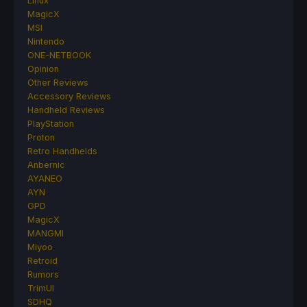
Linux
MagicX
MSI
Nintendo
ONE-NETBOOK
Opinion
Other Reviews
Accessory Reviews
Handheld Reviews
PlayStation
Proton
Retro Handhelds
Anbernic
AYANEO
AYN
GPD
MagicX
MANGMI
Miyoo
Retroid
Rumors
TrimUI
SDHQ