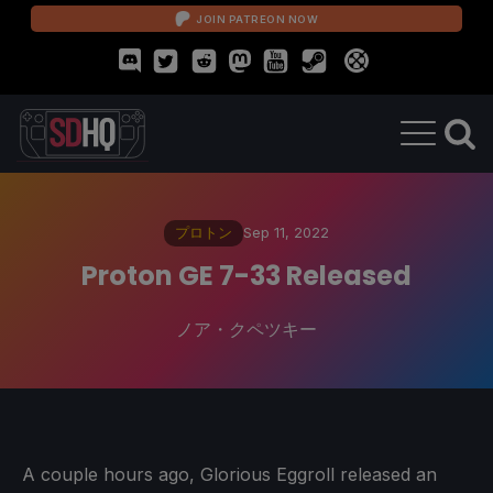
JOIN PATREON NOW
プロトン
Sep 11, 2022
Proton GE 7-33 Released
ノア・クペツキー
A couple hours ago, Glorious Eggroll released an