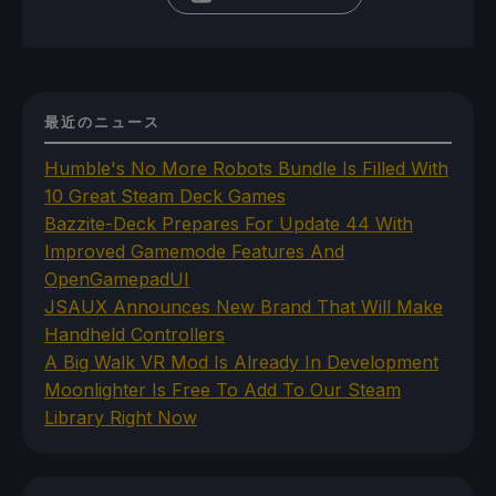
最近のニュース
Humble's No More Robots Bundle Is Filled With
10 Great Steam Deck Games
Bazzite-Deck Prepares For Update 44 With
Improved Gamemode Features And
OpenGamepadUI
JSAUX Announces New Brand That Will Make
Handheld Controllers
A Big Walk VR Mod Is Already In Development
Moonlighter Is Free To Add To Our Steam
Library Right Now