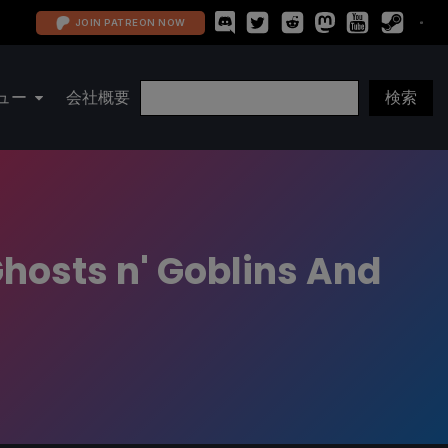
JOIN PATREON NOW
ュー
会社概要
Ghosts n' Goblins And