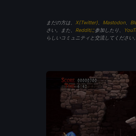
まだの方は、
X(Twitter)
、
Mastodon
、
Bl
さい。また、
Redditに
参加したり、
You
らしいコミュニティと交流してください