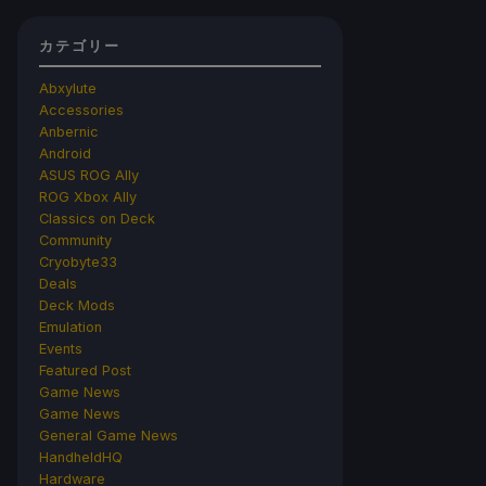
カテゴリー
Abxylute
Accessories
Anbernic
Android
ASUS ROG Ally
ROG Xbox Ally
Classics on Deck
Community
Cryobyte33
Deals
Deck Mods
Emulation
Events
Featured Post
Game News
Game News
General Game News
HandheldHQ
Hardware