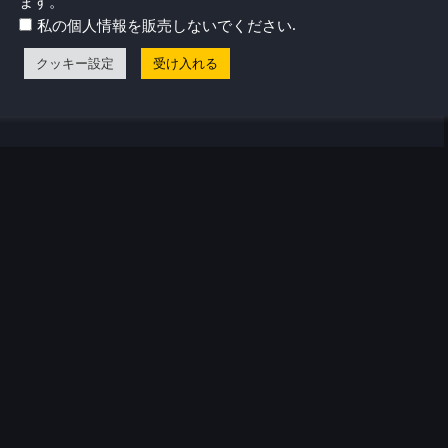
に成長してきた。そこから、彼はよく旅行するようにな
ます。
.
ゲーム機やPCゲームに喜びを感じるようになった。Steam
私の個人情報を販売しないでください
リリースされたとき、すべてがピンときた。
クッキー設定
受け入れる
気プロフィール