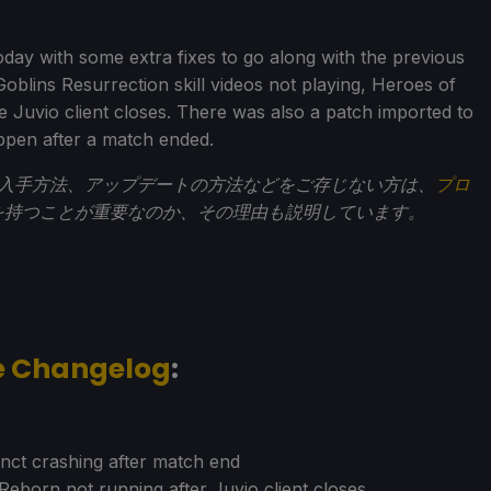
day with some extra fixes to go along with the previous
oblins Resurrection skill videos not playing, Heroes of
e Juvio client closes. There was also a patch imported to
happen after a match ended.
での入手方法、アップデートの方法などをご存じない方は、
プロ
を持つことが重要なのか、その理由も説明しています。
te Changelog
:
tinct crashing after match end
Reborn not running after Juvio client closes