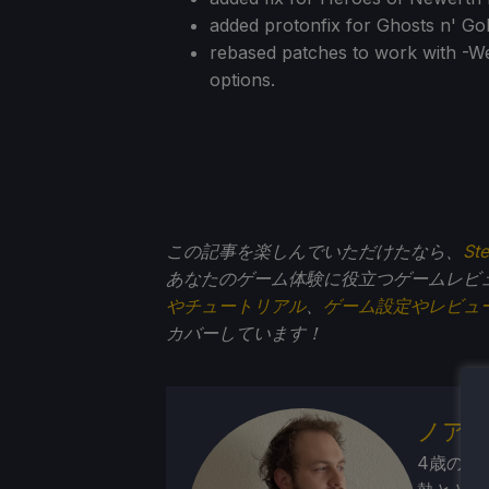
added protonfix for Ghosts n' Gob
rebased patches to work with -We
options.
この記事を楽しんでいただけたなら、
St
あなたのゲーム体験に役立つゲームレビ
やチュートリアル
、
ゲーム設定やレビュ
カバーしています！
ノア
4歳の頃