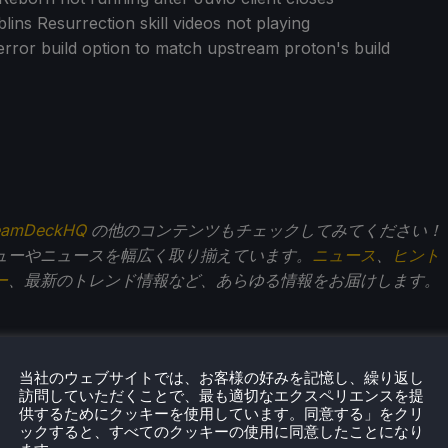
lins Resurrection skill videos not playing
rror build option to match upstream proton's build
eamDeckHQ
の他のコンテンツもチェックしてみてください！
ューやニュースを幅広く取り揃えています。
ニュース
、
ヒント
ー
、最新のトレンド情報など、あらゆる情報をお届けします。
当社のウェブサイトでは、お客様の好みを記憶し、繰り返し
・クペツキー
訪問していただくことで、最も適切なエクスペリエンスを提
供するためにクッキーを使用しています。同意する」をクリ
からゲームが大好きだったノアは、ゲーム業界への愛と情
ックすると、すべてのクッキーの使用に同意したことになり