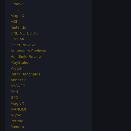
Lenovo
Linux
MagicX
MSI
Nintendo
ONE-NETBOOK
Opinion
Other Reviews
Accessory Reviews
Handheld Reviews
PlayStation
Proton
Retro Handhelds
Anbernic
AYANEO
AYN
GPD
MagicX
MANGMI
Miyoo
Retroid
Rumors