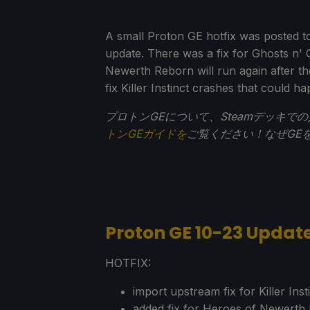
A small Proton GE hotfix was posted to
update. There was a fix for Ghosts n' G
Newerth Reborn will run again after th
fix Killer Instinct crashes that could 
プロトンGEについて、Steamデッキ
トンGEガイドを
ご覧ください！なぜGE
Proton GE 10-23 Upda
HOTFIX:
import upstream fix for Killer Ins
added fix for Heroes of Newerth 