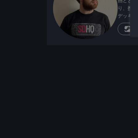
熱ととも
り、携帯
デッキが
蒸