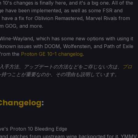
0's changes is finally here, and it's a big one. All of the
ge have been implemented, as well as some FSR and
 have a fix for Oblivion Remastered, Marvel Rivals from
om GOG, and more.
Wine-Wayland, which has some new options with using it
 known issues with DOOM, Wolfenstein, and Path of Exile
 from the
Proton GE 10-1 changelog
.
での入手方法、アップデートの方法などをご存じない方は、
プロ
を持つことが重要なのか、その理由も説明しています。
 Changelog
:
ve's Proton 10 Bleeding Edge
and patches from upstream wine backported for it. YMMV