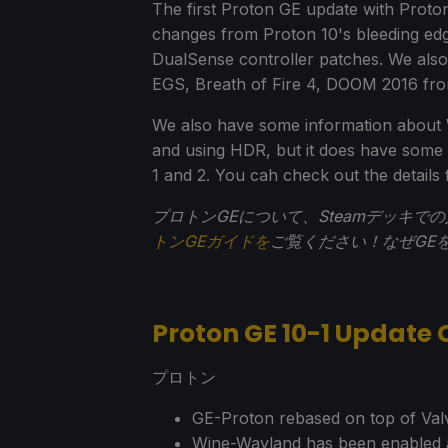
The first Proton GE update with Proton 1
changes from Proton 10's bleeding ed
DualSense controller patches. We also
EGS, Breath of Fire 4, DOOM 2016 fr
We also have some information about 
and using HDR, but it does have some
1 and 2. You cah check out the details
プロトンGEについて、Steamデッキ
トンGEガイドを
ご覧ください！なぜGE
Proton GE 10-1 Update
プロトン
GE-Proton rebased on top of Val
Wine-Wayland has been enabled 