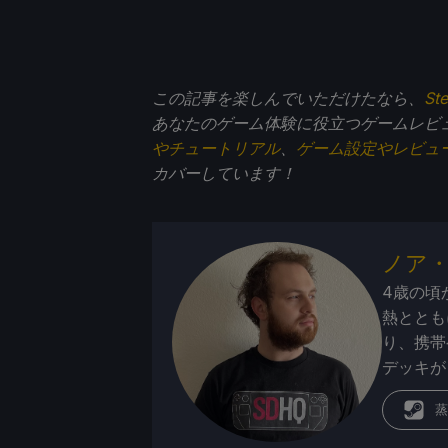
この記事を楽しんでいただけたなら、
St
あなたのゲーム体験に役立つゲームレビ
やチュートリアル
、
ゲーム設定やレビュ
カバーしています！
ノア
4歳の頃
熱ととも
り、携帯
デッキが
蒸