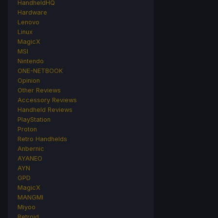
HandheldHQ
Hardware
Lenovo
Linux
MagicX
MSI
Nintendo
ONE-NETBOOK
Opinion
Other Reviews
Accessory Reviews
Handheld Reviews
PlayStation
Proton
Retro Handhelds
Anbernic
AYANEO
AYN
GPD
MagicX
MANGMI
Miyoo
Retroid