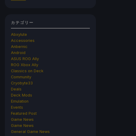
カテゴリー
Abxylute
Accessories
Anbernic
Android
ASUS ROG Ally
ROG Xbox Ally
Classics on Deck
Community
Cryobyte33
Deals
Deck Mods
Emulation
Events
Featured Post
Game News
Game News
General Game News