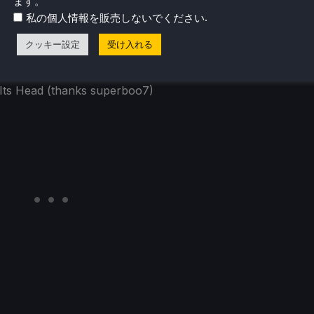
ます。
s jcdickinson)
.
私の個人情報を販売しないでください
 (Thanks UsernamesAreNotMyThing)
phor ReFantazio (Thanks UsernamesAreNotMyThing)
クッキー設定
受け入れる
ona 3 Reload (Thanks UsernamesAreNotMyThing)
 III (thanks R1kaB3rN)
 Its Head (thanks superboo7)