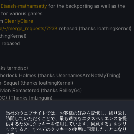
s
Etaash-mathamsetty
for the backporting as well as the
 for various games.
om
ClearlyClaire
ine/-/merge_requests/7238
rebased (thanks loathingKernel)
thingKernel)
s rebased
nks termdisc)
 Sherlock Holmes (thanks UsernamesAreNotMyThing)
e-Sequel (thanks loathingKernel)
blivion Remastered (thanks Reilley64)
GOG) (Thanks ImLinguin)
anks mactan-sc)
 UsernamesAreNotMyThing)
当社のウェブサイトでは、お客様の好みを記憶し、繰り返し
訪問していただくことで、最も適切なエクスペリエンスを提
(Thanks ImLinguin)
供するためにクッキーを使用しています。同意する」をクリ
nline (thanks mdmatthias/MathiasDillain)
ックすると、すべてのクッキーの使用に同意したことになり