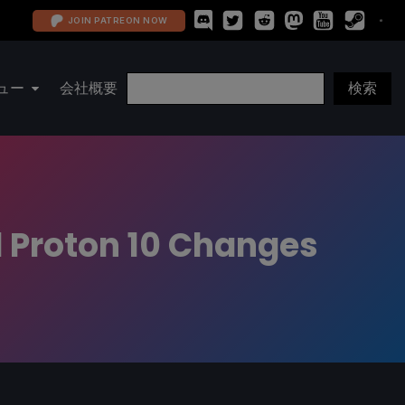
JOIN PATREON NOW
ュー
会社概要
d Proton 10 Changes