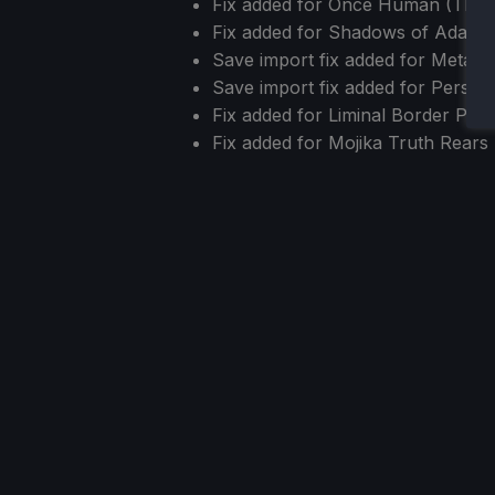
Fix added for Once Human (Thank
Fix added for Shadows of Adam
Save import fix added for Meta
Save import fix added for Pers
Fix added for Liminal Border Part
Fix added for Mojika Truth Rears