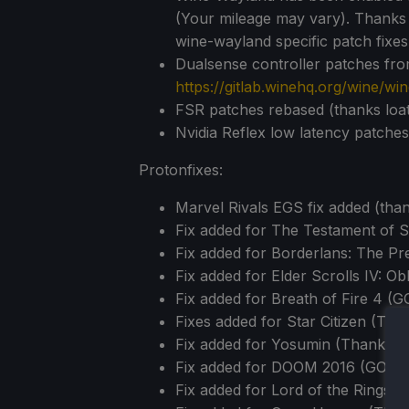
(Your mileage may vary). Thank
wine-wayland specific patch fixes
Dualsense controller patches fr
https://gitlab.winehq.org/wine/w
FSR patches rebased (thanks loa
Nvidia Reflex low latency patche
Protonfixes:
Marvel Rivals EGS fix added (tha
Fix added for The Testament of
Fix added for Borderlans: The Pr
Fix added for Elder Scrolls IV: O
Fix added for Breath of Fire 4 (
Fixes added for Star Citizen (Th
Fix added for Yosumin (Thanks
Fix added for DOOM 2016 (GOG) 
Fix added for Lord of the Rings O