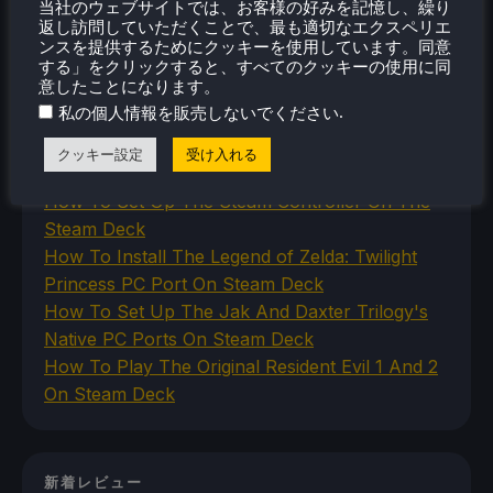
当社のウェブサイトでは、お客様の好みを記憶し、繰り
VR
返し訪問していただくことで、最も適切なエクスペリエ
ンスを提供するためにクッキーを使用しています。同意
する」をクリックすると、すべてのクッキーの使用に同
意したことになります。
最近のヒント＆GUIDES
.
私の個人情報を販売しないでください
How To Play Stardew Valley In 3D On Steam
クッキー設定
受け入れる
Deck
How To Set Up The Steam Controller On The
Steam Deck
How To Install The Legend of Zelda: Twilight
Princess PC Port On Steam Deck
How To Set Up The Jak And Daxter Trilogy's
Native PC Ports On Steam Deck
How To Play The Original Resident Evil 1 And 2
On Steam Deck
新着レビュー