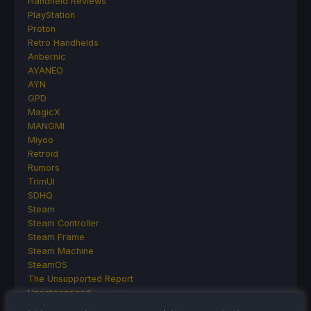
Handheld Reviews
PlayStation
Proton
Retro Handhelds
Anbernic
AYANEO
AYN
GPD
MagicX
MANGMI
Miyoo
Retroid
Rumors
TrimUI
SDHQ
Steam
Steam Controller
Steam Frame
Steam Machine
SteamOS
The Unsupported Report
Uncategorized
Uncategorized