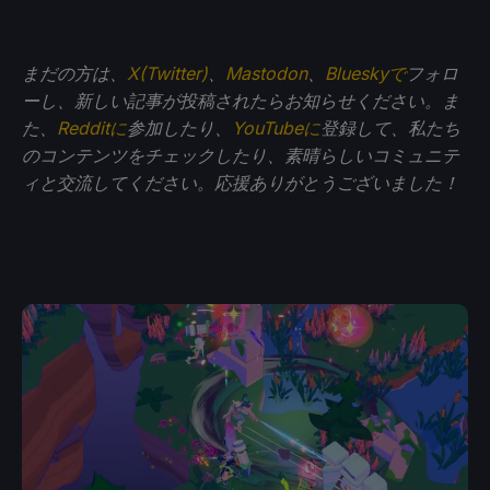
まだの方は、
X(Twitter)
、
Mastodon
、
Blueskyで
フォロ
ーし、新しい記事が投稿されたらお知らせください。ま
た、
Redditに
参加したり、
YouTubeに
登録して、私たち
のコンテンツをチェックしたり、素晴らしいコミュニテ
ィと交流してください。応援ありがとうございました！