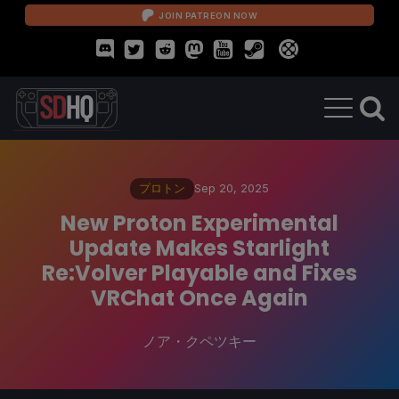
JOIN PATREON NOW
プロトン
Sep 20, 2025
New Proton Experimental
Update Makes Starlight
Re:Volver Playable and Fixes
VRChat Once Again
ノア・クペツキー