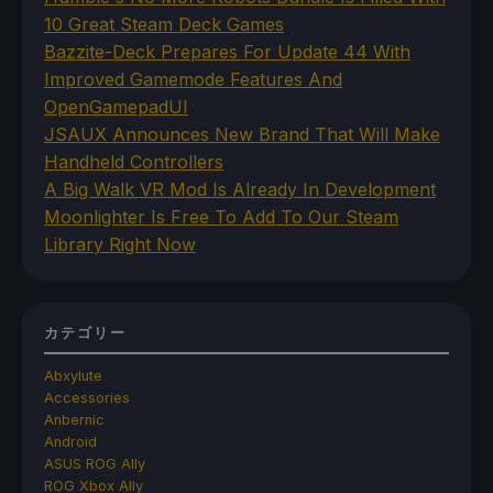
10 Great Steam Deck Games
Bazzite-Deck Prepares For Update 44 With
Improved Gamemode Features And
OpenGamepadUI
JSAUX Announces New Brand That Will Make
Handheld Controllers
A Big Walk VR Mod Is Already In Development
Moonlighter Is Free To Add To Our Steam
Library Right Now
カテゴリー
Abxylute
Accessories
Anbernic
Android
ASUS ROG Ally
ROG Xbox Ally