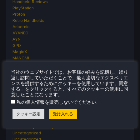
Handheld Reviews
PlayStation
Proton
Retro Handhelds
Anbernic
AYANEO
AYN
GPD
MagicX
MANGMI
Miyoo
Retroid
当社のウェブサイトでは、お客様の好みを記憶し、繰り
Rumors
返し訪問していただくことで、最も適切なエクスペリエ
ンスを提供するためにクッキーを使用しています。同意
TrimUI
する」をクリックすると、すべてのクッキーの使用に同
SDHQ
意したことになります。
Steam
.
私の個人情報を販売しないでください
Steam Controller
Steam Frame
クッキー設定
受け入れる
Steam Machine
SteamOS
The Unsupported Report
Uncategorized
Uncategorized