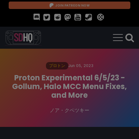
JOIN PATREON NOW
プロトン
Jun 05, 2023
Proton Experimental 6/5/23 -
Gollum, Halo MCC Menu Fixes,
and More
ノア・クペツキー