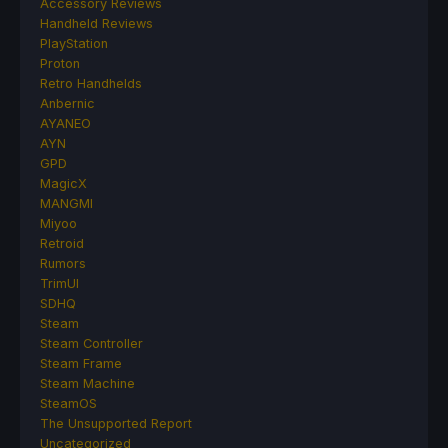
Accessory Reviews
Handheld Reviews
PlayStation
Proton
Retro Handhelds
Anbernic
AYANEO
AYN
GPD
MagicX
MANGMI
Miyoo
Retroid
Rumors
TrimUI
SDHQ
Steam
Steam Controller
Steam Frame
Steam Machine
SteamOS
The Unsupported Report
Uncategorized