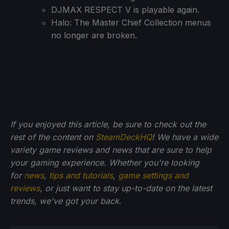
DJMAX RESPECT V is playable again.
Halo: The Master Chief Collection menus
no longer are broken.
If you enjoyed this article, be sure to check out the
rest of the content on
SteamDeckHQ
! We have a wide
variety game reviews and news that are sure to help
your gaming experience. Whether you're looking
for
news
,
tips and tutorials
,
game settings and
reviews
, or just want to stay up-to-date on the latest
trends, we've got your back
.