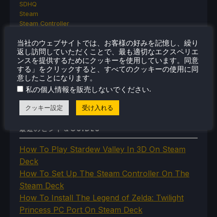
SDHQ
Steam
Steam Controller
Steam Frame
当社のウェブサイトでは、お客様の好みを記憶し、繰り
Steam Machine
返し訪問していただくことで、最も適切なエクスペリエ
SteamOS
ンスを提供するためにクッキーを使用しています。同意
The Unsupported Report
する」をクリックすると、すべてのクッキーの使用に同
Uncategorized
意したことになります。
Uncategorized
.
私の個人情報を販売しないでください
VR
クッキー設定
受け入れる
最近のヒント＆GUIDES
How To Play Stardew Valley In 3D On Steam
Deck
How To Set Up The Steam Controller On The
Steam Deck
How To Install The Legend of Zelda: Twilight
Princess PC Port On Steam Deck