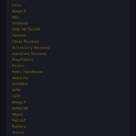
Linux
MagicX
MSI
Nintendo
ONE-NETBOOK
Opinion
Other Reviews
Accessory Reviews
Handheld Reviews
PlayStation
Proton
Retro Handhelds
Anbernic
AYANEO
AYN
GPD
MagicX
MANGMI
Miyoo
Retroid
Rumors
TrimUI