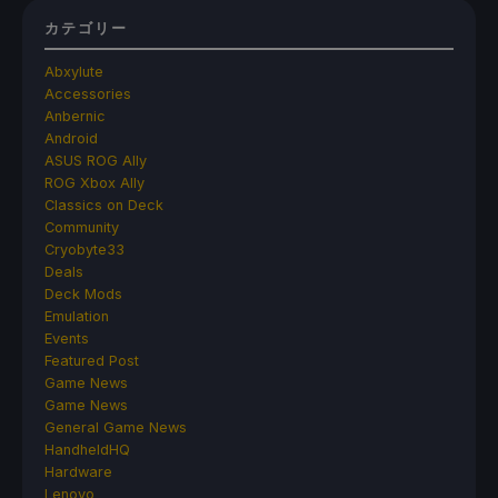
カテゴリー
Abxylute
Accessories
Anbernic
Android
ASUS ROG Ally
ROG Xbox Ally
Classics on Deck
Community
Cryobyte33
Deals
Deck Mods
Emulation
Events
Featured Post
Game News
Game News
General Game News
HandheldHQ
Hardware
Lenovo