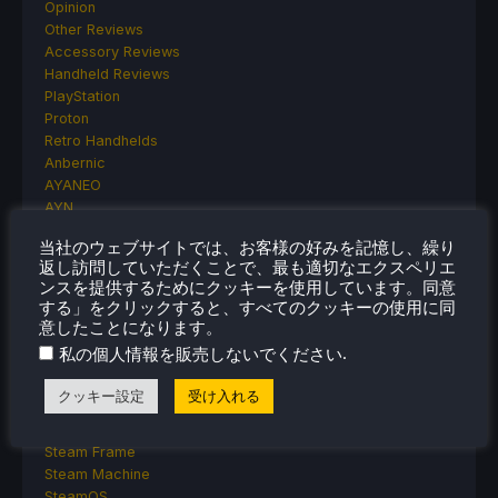
Opinion
Other Reviews
Accessory Reviews
Handheld Reviews
PlayStation
Proton
Retro Handhelds
Anbernic
AYANEO
AYN
GPD
当社のウェブサイトでは、お客様の好みを記憶し、繰り
MagicX
返し訪問していただくことで、最も適切なエクスペリエ
MANGMI
ンスを提供するためにクッキーを使用しています。同意
Miyoo
する」をクリックすると、すべてのクッキーの使用に同
Retroid
意したことになります。
Rumors
.
私の個人情報を販売しないでください
TrimUI
SDHQ
クッキー設定
受け入れる
Steam
Steam Controller
Steam Frame
Steam Machine
SteamOS