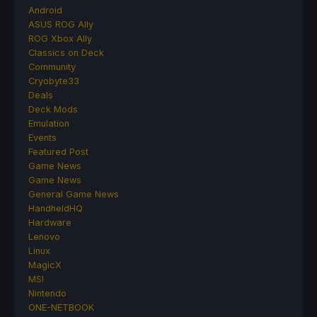
Android
ASUS ROG Ally
ROG Xbox Ally
Classics on Deck
Community
Cryobyte33
Deals
Deck Mods
Emulation
Events
Featured Post
Game News
Game News
General Game News
HandheldHQ
Hardware
Lenovo
Linux
MagicX
MSI
Nintendo
ONE-NETBOOK