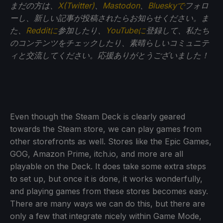
まだの方は、
X(Twitter)
、
Mastodon
、
Blueskyで
フォロ
ーし、新しい記事が投稿されたらお知らせください。ま
た、
Redditに
参加したり、
YouTubeに
登録して、私たち
のコンテンツをチェックしたり、素晴らしいコミュニテ
ィと交流してください。応援ありがとうございました！
Even though the Steam Deck is clearly geared
towards the Steam store, we can play games from
other storefronts as well. Stores like the Epic Games,
GOG, Amazon Prime, itch.io, and more are all
playable on the Deck. It does take some extra steps
to set up, but once it is done, it works wonderfully,
and playing games from these stores becomes easy.
There are many ways we can do this, but there are
only a few that integrate nicely within Game Mode,