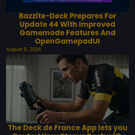
Bazzite-Deck Prepares For
Update 44 With Improved
Gamemode Features And
OpenGamepadUI
August 6, 2026
The Deck de France App lets you