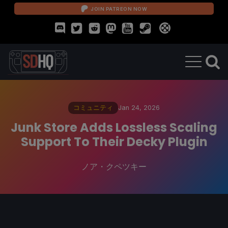
JOIN PATREON NOW
コミュニティ
Jan 24, 2026
Junk Store Adds Lossless Scaling
Support To Their Decky Plugin
ノア・クペツキー