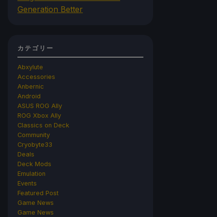
Generation Better
カテゴリー
Abxylute
Accessories
Anbernic
Android
ASUS ROG Ally
ROG Xbox Ally
Classics on Deck
Community
Cryobyte33
Deals
Deck Mods
Emulation
Events
Featured Post
Game News
Game News