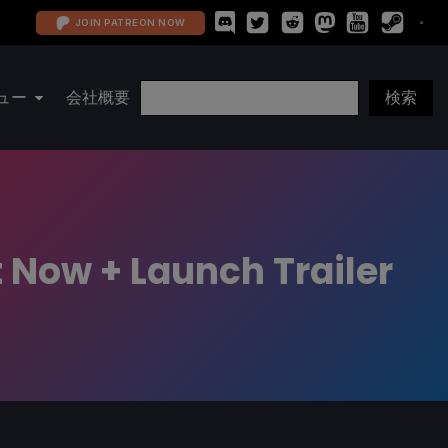
JOIN PATREON NOW
ュー
会社概要
t Now + Launch Trailer