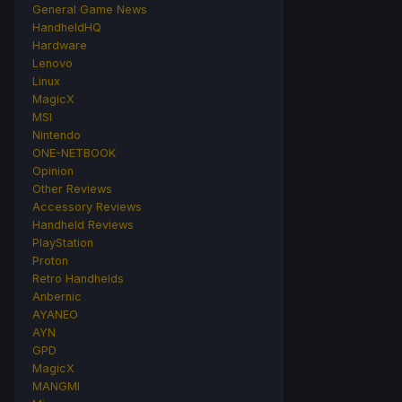
General Game News
HandheldHQ
Hardware
Lenovo
Linux
MagicX
MSI
Nintendo
ONE-NETBOOK
Opinion
Other Reviews
Accessory Reviews
Handheld Reviews
PlayStation
Proton
Retro Handhelds
Anbernic
AYANEO
AYN
GPD
MagicX
MANGMI