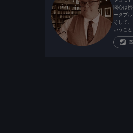
関心は携
ータブル
そして、
いうこと
蒸