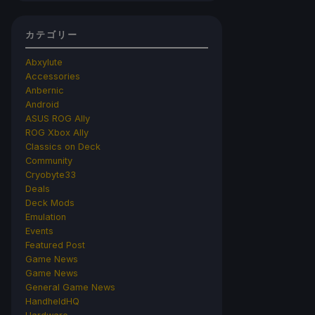
カテゴリー
Abxylute
Accessories
Anbernic
Android
ASUS ROG Ally
ROG Xbox Ally
Classics on Deck
Community
Cryobyte33
Deals
Deck Mods
Emulation
Events
Featured Post
Game News
Game News
General Game News
HandheldHQ