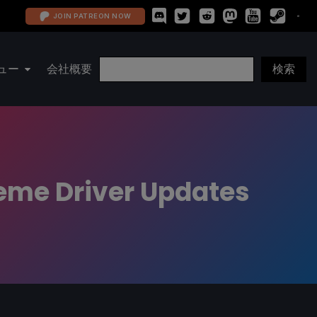
JOIN PATREON NOW
ュー
会社概要
reme Driver Updates