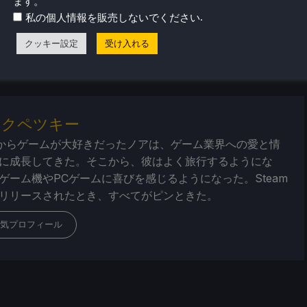
ます。
eamDeckHQ
の他のコンテンツもチェックしてみてください！
.
私の個人情報を販売しないでください
ューやニュースを幅広く取り揃えています。
ニュース
、
ヒント
クッキー設定
受け入れる
ー
、最新のトレンド情報など、あらゆる情報をお届けします。
・クペツキー
からゲームが大好きだったノアは、ゲーム業界への愛と情
に成長してきた。そこから、彼はよく旅行するようにな
ゲーム機やPCゲームに喜びを感じるようになった。Steam
リリースされたとき、すべてがピンときた。
気プロフィール