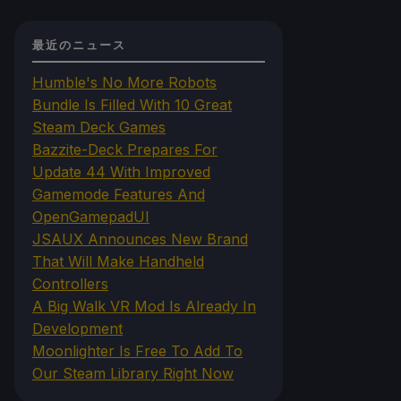
最近のニュース
Humble's No More Robots
Bundle Is Filled With 10 Great
Steam Deck Games
Bazzite-Deck Prepares For
Update 44 With Improved
Gamemode Features And
OpenGamepadUI
JSAUX Announces New Brand
That Will Make Handheld
Controllers
A Big Walk VR Mod Is Already In
Development
Moonlighter Is Free To Add To
Our Steam Library Right Now