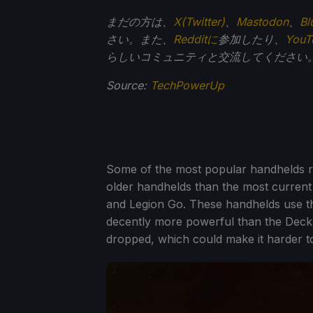
まだの方は、
X(Twitter)
、
Mastodon
、
Bl
さい。また、
Redditに
参加したり、
You
らしいコミュニティと交流してください
Source:
TechPowerUp
Some of the most popular handhelds rig
older handhelds than the most current
and Legion Go. These handhelds use t
decently more powerful than the Deck.
dropped, which could make it harder t