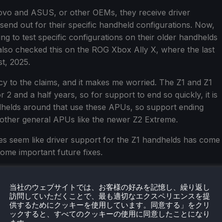
vo and ASUS, or other OEMs, they receive driver
send out for their specific handheld configurations. Now,
g to test specific configurations on their older handhelds
 also checked this on the ROG Xbox Ally X, where the last
t, 2025.
acy to the claims, and it makes me worried. The Z1 and Z1
 and a half years, so for support to end so quickly, it is
andhelds around that use these APUs, so support ending
r other general APUs like the newer Z2 Extreme.
es seem like driver support for the Z1 handhelds has come
some important future fixes.
当社のウェブサイトでは、お客様の好みを記憶し、繰り返し
訪問していただくことで、最も適切なエクスペリエンスを提
供するためにクッキーを使用しています。同意する」をクリ
ックすると、すべてのクッキーの使用に同意したことになり