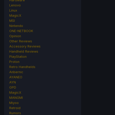
Hardware
Lenovo
Linux
MagicX
MSI
Nintendo
ONE-NETBOOK
Opinion
Other Reviews
Accessory Reviews
Handheld Reviews
PlayStation
Proton
Retro Handhelds
Anbernic
AYANEO
AYN
GPD
MagicX
MANGMI
Miyoo
Retroid
Rumors