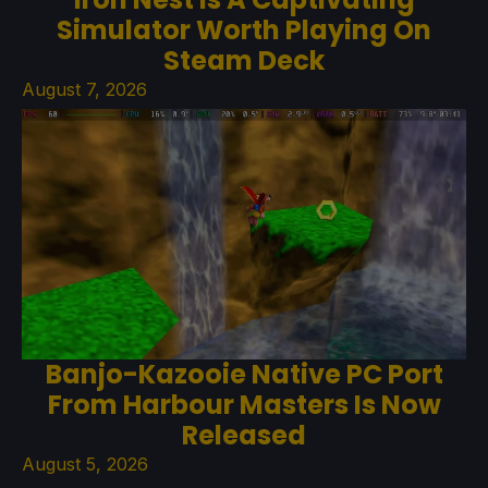
Simulator Worth Playing On
Steam Deck
August 7, 2026
Banjo-Kazooie Native PC Port
From Harbour Masters Is Now
Released
August 5, 2026