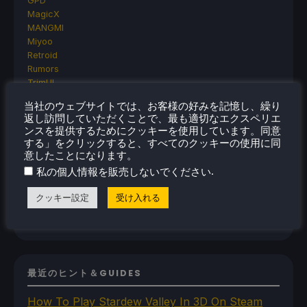
GPD
MagicX
MANGMI
Miyoo
Retroid
Rumors
TrimUI
SDHQ
当社のウェブサイトでは、お客様の好みを記憶し、繰り
Steam
返し訪問していただくことで、最も適切なエクスペリエ
Steam Controller
ンスを提供するためにクッキーを使用しています。同意
Steam Frame
する」をクリックすると、すべてのクッキーの使用に同
Steam Machine
意したことになります。
SteamOS
.
私の個人情報を販売しないでください
The Unsupported Report
Uncategorized
クッキー設定
受け入れる
Uncategorized
VR
最近のヒント＆GUIDES
How To Play Stardew Valley In 3D On Steam