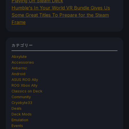
Playing On Steam Deck
Humble's In Your World VR Bundle Gives Us
Some Great Titles To Prepare for the Steam
Frame
カテゴリー
Abxylute
Accessories
Anbernic
Android
ASUS ROG Ally
ROG Xbox Ally
Classics on Deck
Community
Cryobyte33
Deals
Deck Mods
Emulation
Events