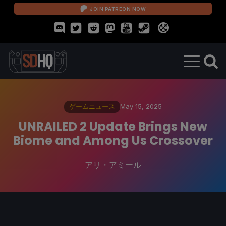
JOIN PATREON NOW
ゲームニュース
May 15, 2025
UNRAILED 2 Update Brings New
Biome and Among Us Crossover
アリ・アミール