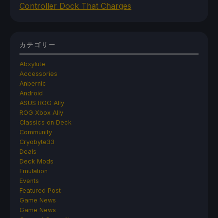
Controller Dock That Charges
カテゴリー
Abxylute
Accessories
Anbernic
Android
ASUS ROG Ally
ROG Xbox Ally
Classics on Deck
Community
Cryobyte33
Deals
Deck Mods
Emulation
Events
Featured Post
Game News
Game News