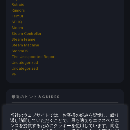
Retroid
Rumors
TrimUI
SDHQ
Steam
Steam Controller
Steam Frame
Steam Machine
SteamOS
The Unsupported Report
Uncategorized
Uncategorized
VR
最近のヒント＆GUIDES
How To Play Stardew Valley In 3D On Steam
当社のウェブサイトでは、お客様の好みを記憶し、繰り
Deck
返し訪問していただくことで、最も適切なエクスペリエ
How To Set Up The Steam Controller On The
ンスを提供するためにクッキーを使用しています。同意