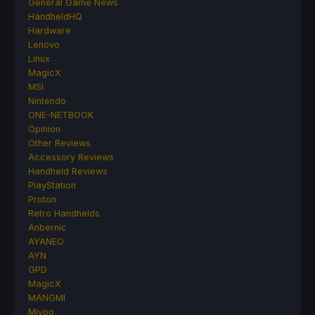
General Game News
HandheldHQ
Hardware
Lenovo
Linux
MagicX
MSI
Nintendo
ONE-NETBOOK
Opinion
Other Reviews
Accessory Reviews
Handheld Reviews
PlayStation
Proton
Retro Handhelds
Anbernic
AYANEO
AYN
GPD
MagicX
MANGMI
Miyoo