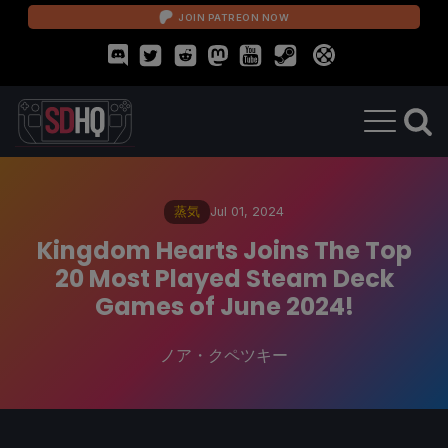
JOIN PATREON NOW
蒸気
Jul 01, 2024
Kingdom Hearts Joins The Top
20 Most Played Steam Deck
Games of June 2024!
ノア・クペツキー