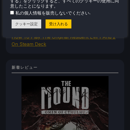
Steam Deck
する」をクリックすると、すべてのクッキーの使用に同
意したことになります。
How To Install The Legend of Zelda: Twilight
.
私の個人情報を販売しないでください
Princess PC Port On Steam Deck
How To Set Up The Jak And Daxter Trilogy's
クッキー設定
受け入れる
Native PC Ports On Steam Deck
How To Play The Original Resident Evil 1 And 2
On Steam Deck
新着レビュー