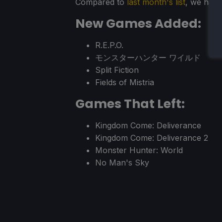
Compared to
last month's list
, we have
New Games Added:
R.E.P.O.
モンスターハンター ワイルド
Split Fiction
Fields of Mistria
Games That Left:
Kingdom Come: Deliverance
Kingdom Come: Deliverance 2
Monster Hunter: World
No Man's Sky