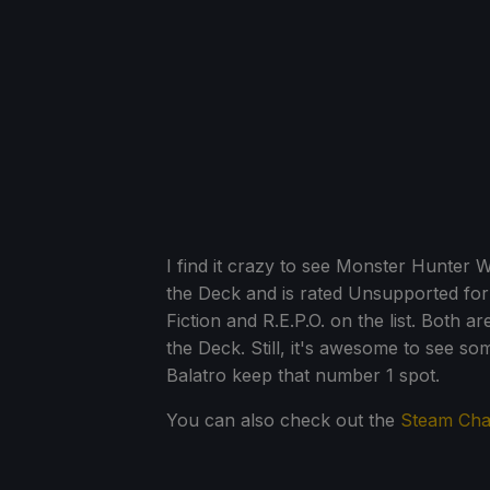
I find it crazy to see Monster Hunter Wil
the Deck and is rated Unsupported for
Fiction and R.E.P.O. on the list. Both a
the Deck. Still, it's awesome to see s
Balatro keep that number 1 spot.
You can also check out the
Steam Cha