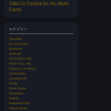
Titles To Prepare for the Steam
Frame
カテゴリー
Abxylute
Accessories
Anbernic
Android
ASUS ROG Ally
ROG Xbox Ally
Classics on Deck
Community
Cryobyte33
Deals
Deck Mods
Emulation
Events
Featured Post
Game News