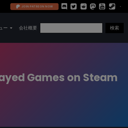
JOIN PATREON NOW
ュー
会社概要
Played Games on Steam