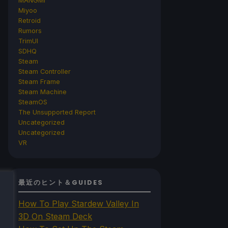
MANGMI
Miyoo
Retroid
Rumors
TrimUI
SDHQ
Steam
Steam Controller
Steam Frame
Steam Machine
SteamOS
The Unsupported Report
Uncategorized
Uncategorized
VR
最近のヒント＆GUIDES
How To Play Stardew Valley In
3D On Steam Deck