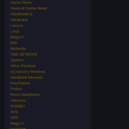
Game News
General Game News
HandheldHQ
Hardware
Lenovo
Linux
MagicX
MSI
Nintendo
ONE-NETBOOK
Opinion
Other Reviews
Accessory Reviews
Handheld Reviews
PlayStation
Proton
Retro Handhelds
Anbernic
AYANEO
AYN
GPD
MagicX