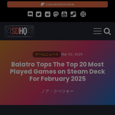
JOIN PATREON NOW
ゲームニュース
Mar 03, 2025
Balatro Tops The Top 20 Most
Played Games on Steam Deck
For February 2025
ノア・クペツキー