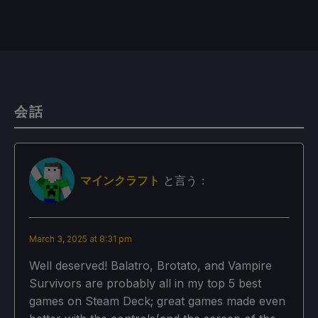
会話
マインクラフト
と言う：
March 3, 2025 at 8:31 pm
Well deserved! Balatro, Brotato, and Vampire
Survivors are probably all in my top 5 best
games on Steam Deck; great games made even