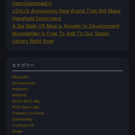
OpenGamepadUI
JSAUX Announces New Brand That Will Make
Handheld Controllers
A Big Walk VR Mod Is Already In Development
Moonlighter Is Free To Add To Our Steam
Library Right Now
カテゴリー
Abxylute
Accessories
Anbernic
Android
ASUS ROG Ally
ROG Xbox Ally
Classics on Deck
Community
Cryobyte33
Deals