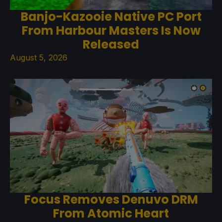
Banjo-Kazooie Native PC Port
From Harbour Masters Is Now
Released
August 5, 2026
Focus Removes Denuvo DRM
From Atomic Heart