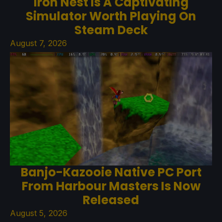
Iron Nest Is A Captivating
Simulator Worth Playing On
Steam Deck
August 7, 2026
Banjo-Kazooie Native PC Port
From Harbour Masters Is Now
Released
August 5, 2026