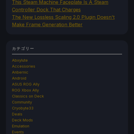
This Steam Machine Faceplate Is A Steam
Controller Dock That Charges
The New Lossless Scaling 2.0 Plugin Doesn't
Make Frame Generation Better
カテゴリー
Abxylute
Accessories
Anbernic
Android
ASUS ROG Ally
ROG Xbox Ally
Classics on Deck
Community
Cryobyte33
Deals
Deck Mods
Emulation
Events