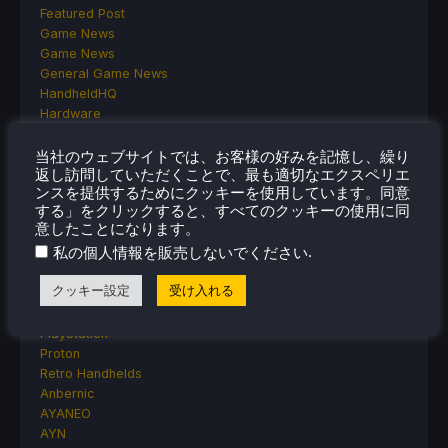
Featured Post
Game News
Game News
General Game News
HandheldHQ
Hardware
Lenovo
Linux
当社のウェブサイトでは、お客様の好みを記憶し、繰り
MagicX
返し訪問していただくことで、最も適切なエクスペリエ
ンスを提供するためにクッキーを使用しています。同意
MSI
する」をクリックすると、すべてのクッキーの使用に同
Nintendo
意したことになります。
ONE-NETBOOK
.
私の個人情報を販売しないでください
Opinion
Other Reviews
クッキー設定
受け入れる
Accessory Reviews
Handheld Reviews
PlayStation
Proton
Retro Handhelds
Anbernic
AYANEO
AYN