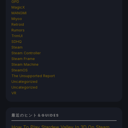
GPD
MagicX
MANGMI
Miyoo
Retroid
Rumors
TrimUI
SDHQ
Steam
Steam Controller
Steam Frame
Steam Machine
SteamOS
The Unsupported Report
Uncategorized
Uncategorized
VR
最近のヒント＆GUIDES
How To Play Stardew Valley In 3D On Steam