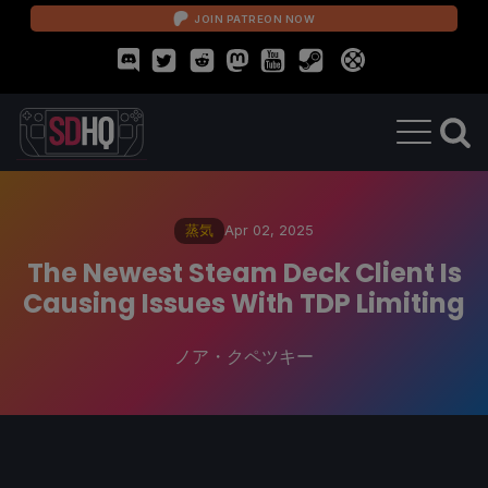
JOIN PATREON NOW
蒸気
Apr 02, 2025
The Newest Steam Deck Client Is
Causing Issues With TDP Limiting
ノア・クペツキー