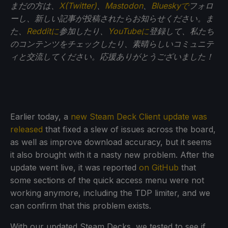
まだの方は、
X(Twitter)
、
Mastodon
、
Blueskyで
フォロ
ーし、新しい記事が投稿されたらお知らせください。ま
た、
Redditに
参加したり、
YouTubeに
登録して、私たち
のコンテンツをチェックしたり、素晴らしいコミュニテ
ィと交流してください。応援ありがとうございました！
Earlier today, a
new Steam Deck Client update was
released
that fixed a slew of issues across the board,
as well as improve download accuracy, but it seems
it also brought with it a nasty new problem. After the
update went live, it was reported
on GitHub
that
some sections of the quick access menu were not
working anymore, including the TDP limiter, and we
can confirm that this problem exists.
With our updated Steam Decks, we tested to see if