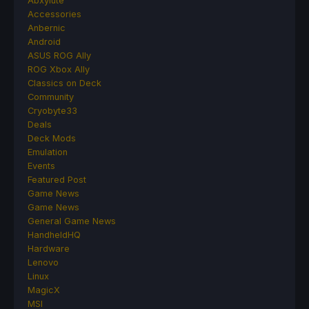
Abxylute
Accessories
Anbernic
Android
ASUS ROG Ally
ROG Xbox Ally
Classics on Deck
Community
Cryobyte33
Deals
Deck Mods
Emulation
Events
Featured Post
Game News
Game News
General Game News
HandheldHQ
Hardware
Lenovo
Linux
MagicX
MSI