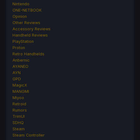
Nintendo
ONE-NETBOOK
Opinion
Other Reviews
Accessory Reviews
Handheld Reviews
PlayStation
Proton
Retro Handhelds
Anbernic
AYANEO
AYN
GPD
MagicX
MANGMI
Miyoo
Retroid
Rumors
TrimUI
SDHQ
Steam
Steam Controller