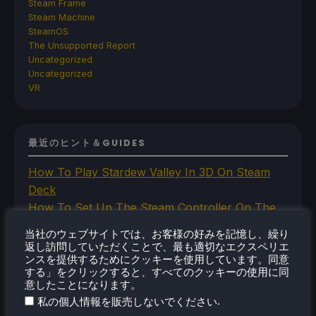
Steam Frame
Steam Machine
SteamOS
The Unsupported Report
Uncategorized
Uncategorized
VR
最近のヒント＆GUIDES
How To Play Stardew Valley In 3D On Steam
Deck
How To Set Up The Steam Controller On The
Steam Deck
当社のウェブサイトでは、お客様の好みを記憶し、繰り
How To Install The Legend of Zelda: Twilight
返し訪問していただくことで、最も適切なエクスペリエ
ンスを提供するためにクッキーを使用しています。同意
Princess PC Port On Steam Deck
する」をクリックすると、すべてのクッキーの使用に同
How To Set Up The Jak And Daxter Trilogy's
意したことになります。
Native PC Ports On Steam Deck
.
私の個人情報を販売しないでください
How To Play The Original Resident Evil 1 And 2