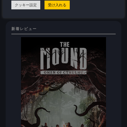
クッキー設定
受け入れる
On Steam Deck
新着レビュー