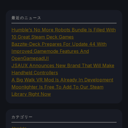
最近のニュース
Humble's No More Robots Bundle Is Filled With
10 Great Steam Deck Games
Bazzite-Deck Prepares For Update 44 With
Improved Gamemode Features And
OpenGamepadUI
JSAUX Announces New Brand That Will Make
Handheld Controllers
A Big Walk VR Mod Is Already In Development
Moonlighter Is Free To Add To Our Steam
Library Right Now
カテゴリー