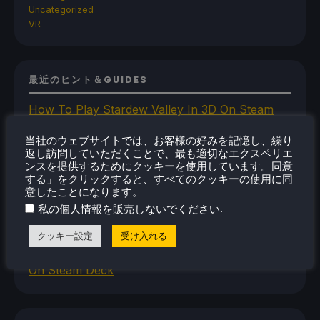
Uncategorized
VR
最近のヒント＆GUIDES
How To Play Stardew Valley In 3D On Steam
Deck
当社のウェブサイトでは、お客様の好みを記憶し、繰り
How To Set Up The Steam Controller On The
返し訪問していただくことで、最も適切なエクスペリエ
Steam Deck
ンスを提供するためにクッキーを使用しています。同意
する」をクリックすると、すべてのクッキーの使用に同
How To Install The Legend of Zelda: Twilight
意したことになります。
Princess PC Port On Steam Deck
.
私の個人情報を販売しないでください
How To Set Up The Jak And Daxter Trilogy's
Native PC Ports On Steam Deck
クッキー設定
受け入れる
How To Play The Original Resident Evil 1 And 2
On Steam Deck