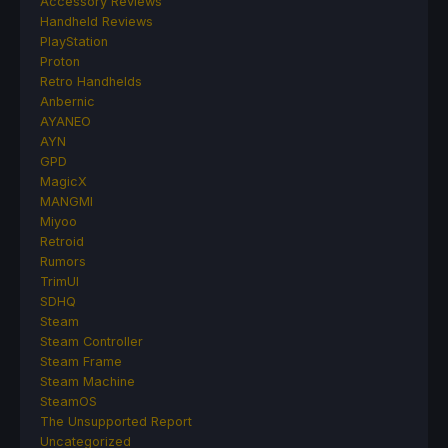
Accessory Reviews
Handheld Reviews
PlayStation
Proton
Retro Handhelds
Anbernic
AYANEO
AYN
GPD
MagicX
MANGMI
Miyoo
Retroid
Rumors
TrimUI
SDHQ
Steam
Steam Controller
Steam Frame
Steam Machine
SteamOS
The Unsupported Report
Uncategorized