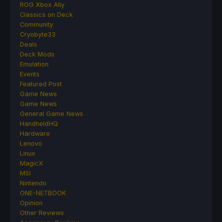
ROG Xbox Ally
Classics on Deck
Community
Cryobyte33
Deals
Deck Mods
Emulation
Events
Featured Post
Game News
Game News
General Game News
HandheldHQ
Hardware
Lenovo
Linux
MagicX
MSI
Nintendo
ONE-NETBOOK
Opinion
Other Reviews