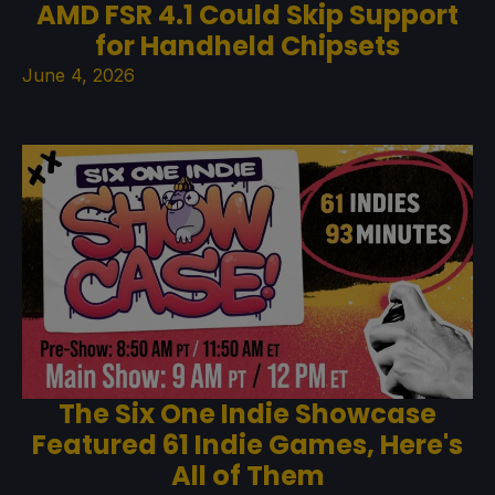
AMD FSR 4.1 Could Skip Support
for Handheld Chipsets
June 4, 2026
The Six One Indie Showcase
Featured 61 Indie Games, Here's
All of Them