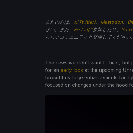
まだの方は、
X(Twitter)
、
Mastodon
、
Bl
さい。また、
Redditに
参加したり、
You
らしいコミュニティと交流してください
The news we didn't want to hear, but pr
for an
early look
at the upcoming Unrea
brought us huge enhancements for ligh
focused on changes under the hood for