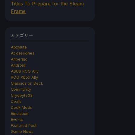
Titles To Prepare for the Steam
Frame
カテゴリー
Abxylute
Accessories
Anbernic
Android
ASUS ROG Ally
ROG Xbox Ally
Classics on Deck
Community
Cryobyte33
Deals
Deck Mods
Emulation
Events
Featured Post
Game News