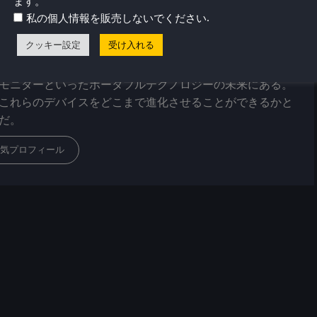
ます。
バー・ストッゲン
.
私の個人情報を販売しないでください
は幼い頃からビデオゲームで遊び始め、SNESコンソール
クッキー設定
受け入れる
ール・アミーガ・コンピューターから始めた。現在、彼の
帯ゲーム機、ポータブルパワーステーション／バンク、ポ
モニターといったポータブルテクノロジーの未来にある。
これらのデバイスをどこまで進化させることができるかと
だ。
気プロフィール