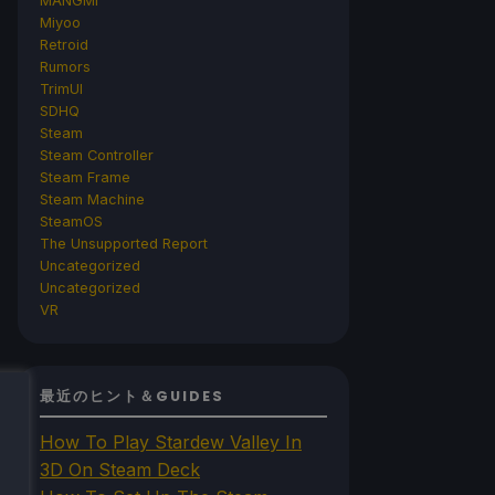
MANGMI
Miyoo
Retroid
Rumors
TrimUI
SDHQ
Steam
Steam Controller
Steam Frame
Steam Machine
SteamOS
The Unsupported Report
Uncategorized
Uncategorized
VR
最近のヒント＆GUIDES
How To Play Stardew Valley In
3D On Steam Deck