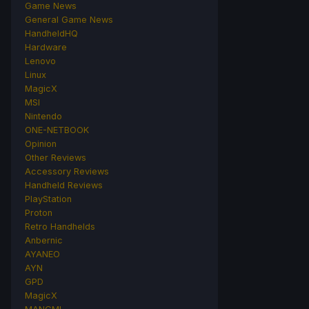
Game News
General Game News
HandheldHQ
Hardware
Lenovo
Linux
MagicX
MSI
Nintendo
ONE-NETBOOK
Opinion
Other Reviews
Accessory Reviews
Handheld Reviews
PlayStation
Proton
Retro Handhelds
Anbernic
AYANEO
AYN
GPD
MagicX