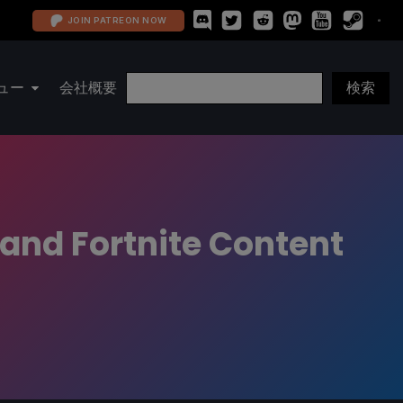
JOIN PATREON NOW
ュー
会社概要
I and Fortnite Content