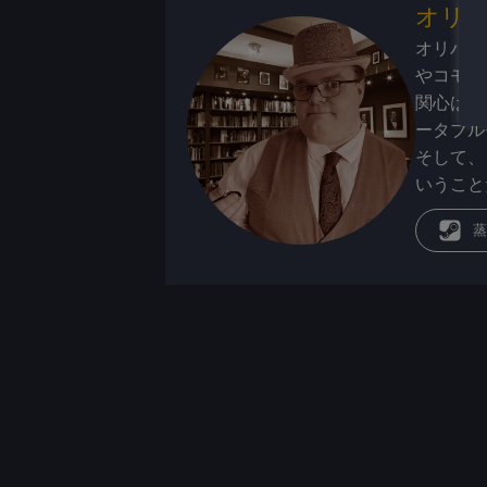
オリ
オリバー
やコモド
関心は携
ータブル
そして、
いうこと
蒸