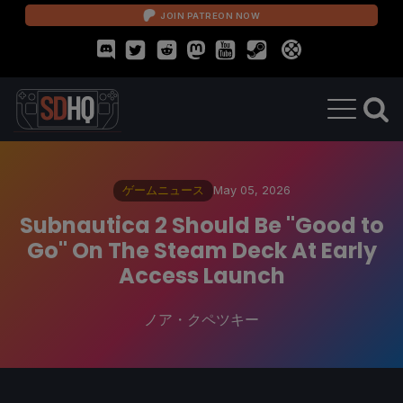
JOIN PATREON NOW
ゲームニュース
May 05, 2026
Subnautica 2 Should Be "Good to
Go" On The Steam Deck At Early
Access Launch
ノア・クペツキー