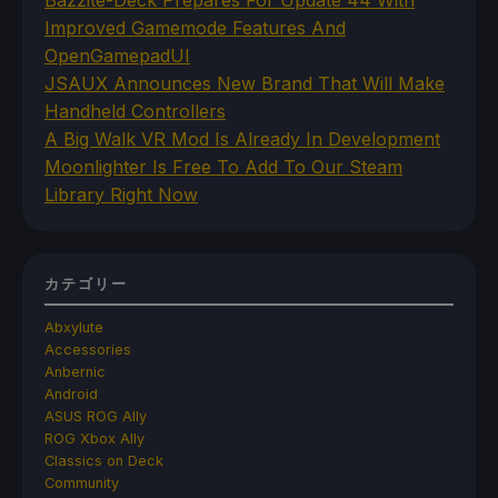
Improved Gamemode Features And
OpenGamepadUI
JSAUX Announces New Brand That Will Make
Handheld Controllers
A Big Walk VR Mod Is Already In Development
Moonlighter Is Free To Add To Our Steam
Library Right Now
カテゴリー
Abxylute
Accessories
Anbernic
Android
ASUS ROG Ally
ROG Xbox Ally
Classics on Deck
Community