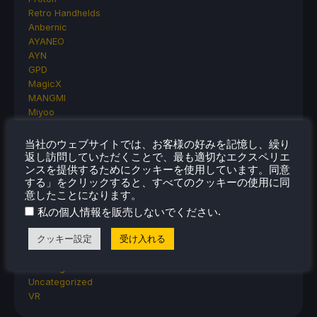
Retro Handhelds
Anbernic
AYANEO
AYN
GPD
MagicX
MANGMI
Miyoo
Retroid
Rumors
当社のウェブサイトでは、お客様の好みを記憶し、繰り
TrimUI
返し訪問していただくことで、最も適切なエクスペリエ
ンスを提供するためにクッキーを使用しています。同意
SDHQ
する」をクリックすると、すべてのクッキーの使用に同
Steam
意したことになります。
Steam Controller
.
私の個人情報を販売しないでください
Steam Frame
Steam Machine
クッキー設定
受け入れる
SteamOS
The Unsupported Report
Uncategorized
Uncategorized
VR