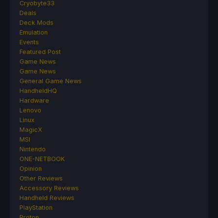
Cryobyte33
Deals
Deck Mods
Emulation
Events
Featured Post
Game News
Game News
General Game News
HandheldHQ
Hardware
Lenovo
Linux
MagicX
MSI
Nintendo
ONE-NETBOOK
Opinion
Other Reviews
Accessory Reviews
Handheld Reviews
PlayStation
Proton