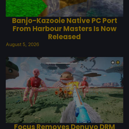
Banjo-Kazooie Native PC Port
From Harbour Masters Is Now
Released
August 5, 2026
Focus Removes Denuvo DRM