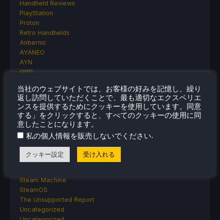
Handheld Reviews
PlayStation
Proton
Retro Handhelds
Anbernic
AYANEO
AYN
GPD
MagicX
当社のウェブサイトでは、お客様の好みを記憶し、繰り
MANGMI
返し訪問していただくことで、最も適切なエクスペリエ
Miyoo
ンスを提供するためにクッキーを使用しています。同意
Retroid
する」をクリックすると、すべてのクッキーの使用に同
Rumors
意したことになります。
TrimUI
.
私の個人情報を販売しないでください
SDHQ
Steam
クッキー設定
受け入れる
Steam Controller
Steam Frame
Steam Machine
SteamOS
The Unsupported Report
Uncategorized
Uncategorized