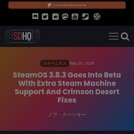
JOIN PATREON NOW
スチームモス
May 01, 2026
SteamOS 3.8.3 Goes Into Beta
With Extra Steam Machine
Support And Crimson Desert
Fixes
ノア・クペツキー