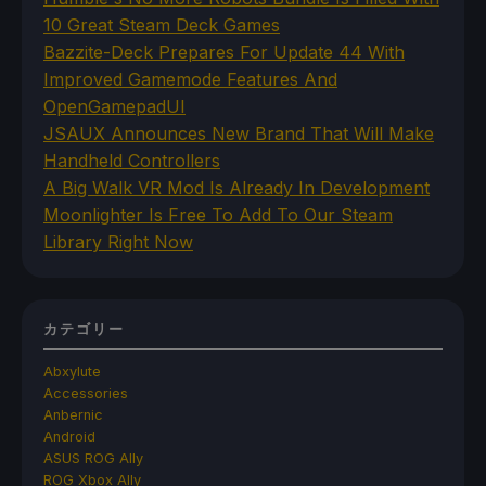
10 Great Steam Deck Games
Bazzite-Deck Prepares For Update 44 With
Improved Gamemode Features And
OpenGamepadUI
JSAUX Announces New Brand That Will Make
Handheld Controllers
A Big Walk VR Mod Is Already In Development
Moonlighter Is Free To Add To Our Steam
Library Right Now
カテゴリー
Abxylute
Accessories
Anbernic
Android
ASUS ROG Ally
ROG Xbox Ally