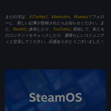
まだの方は、
X(Twitter)
、
Mastodon
、
Blueskyで
フォロ
ーし、新しい記事が投稿されたらお知らせください。ま
た、
Redditに
参加したり、
YouTubeに
登録して、私たち
のコンテンツをチェックしたり、素晴らしいコミュニテ
ィと交流してください。応援ありがとうございました！