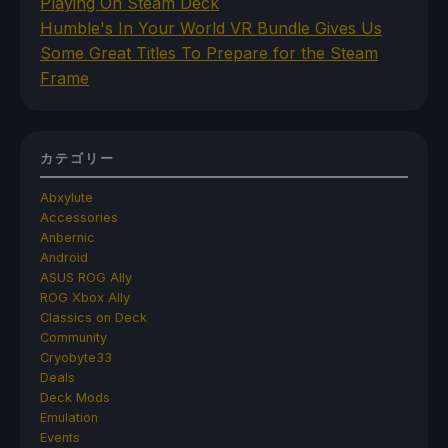
Playing On Steam Deck
Humble's In Your World VR Bundle Gives Us
Some Great Titles To Prepare for the Steam
Frame
カテゴリー
Abxylute
Accessories
Anbernic
Android
ASUS ROG Ally
ROG Xbox Ally
Classics on Deck
Community
Cryobyte33
Deals
Deck Mods
Emulation
Events