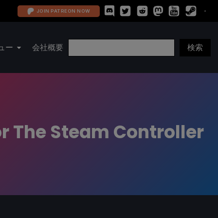
JOIN PATREON NOW
ュー
会社概要
r The Steam Controller