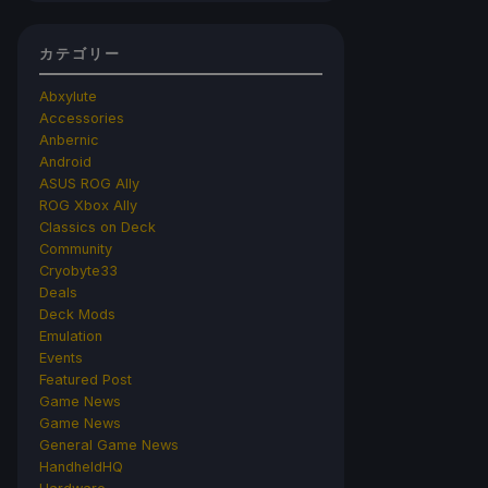
カテゴリー
Abxylute
Accessories
Anbernic
Android
ASUS ROG Ally
ROG Xbox Ally
Classics on Deck
Community
Cryobyte33
Deals
Deck Mods
Emulation
Events
Featured Post
Game News
Game News
General Game News
HandheldHQ