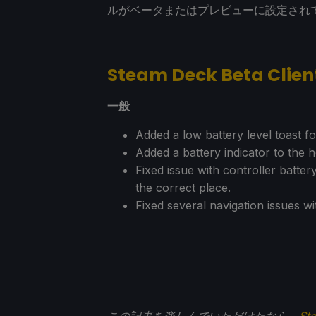
ルがベータまたはプレビューに設定され
Steam Deck Beta Clie
一般
Added a low battery level toast f
Added a battery indicator to the
Fixed issue with controller batter
the correct place.
Fixed several navigation issues wit
この記事を楽しんでいただけたなら、
St