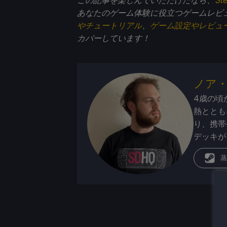
あなたのゲーム体験に役立つゲームレビ
やチュートリアル
、
ゲーム設定やレビュ
カバーしています！
ノア
4歳の頃
熱ととも
り、携帯
デッキが
蒸