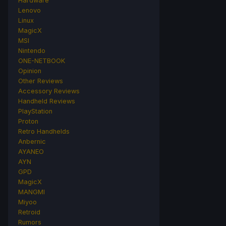
Hardware
Lenovo
Linux
MagicX
MSI
Nintendo
ONE-NETBOOK
Opinion
Other Reviews
Accessory Reviews
Handheld Reviews
PlayStation
Proton
Retro Handhelds
Anbernic
AYANEO
AYN
GPD
MagicX
MANGMI
Miyoo
Retroid
Rumors