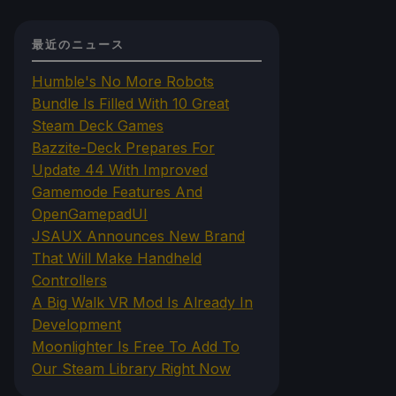
最近のニュース
Humble's No More Robots
Bundle Is Filled With 10 Great
Steam Deck Games
Bazzite-Deck Prepares For
Update 44 With Improved
Gamemode Features And
OpenGamepadUI
JSAUX Announces New Brand
That Will Make Handheld
Controllers
A Big Walk VR Mod Is Already In
Development
Moonlighter Is Free To Add To
Our Steam Library Right Now