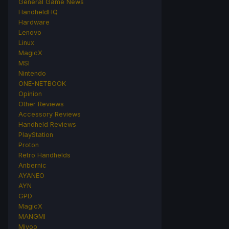
General Game News
HandheldHQ
Hardware
Lenovo
Linux
MagicX
MSI
Nintendo
ONE-NETBOOK
Opinion
Other Reviews
Accessory Reviews
Handheld Reviews
PlayStation
Proton
Retro Handhelds
Anbernic
AYANEO
AYN
GPD
MagicX
MANGMI
Miyoo