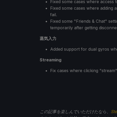
Fixed some cases where access to
Fixed some cases where adding a
fail.
Fixed some "Friends & Chat" settin
temporarily after getting discon
蒸気入力
Added support for dual gyros w
Streaming
Fix cases where clicking "stream"
この記事を楽しんでいただけたなら、
St