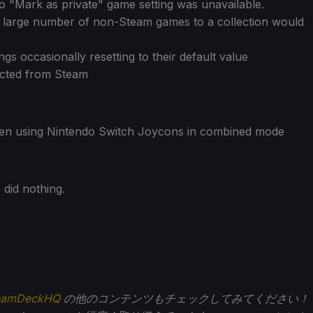
 "Mark as private" game setting was unavailable.
 large number of non-Steam games to a collection would
gs occasionally resetting to their default value
nected from Steam
hen using Nintendo Switch Joycons in combined mode
 did nothing.
eamDeckHQ
の他のコンテンツもチェックしてみてください！