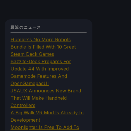
最近のニュース
Humble's No More Robots
Bundle Is Filled With 10 Great
Steam Deck Games
Bazzite-Deck Prepares For
Update 44 With Improved
Gamemode Features And
OpenGamepadUI
JSAUX Announces New Brand
That Will Make Handheld
Controllers
A Big Walk VR Mod Is Already In
Development
Moonlighter Is Free To Add To