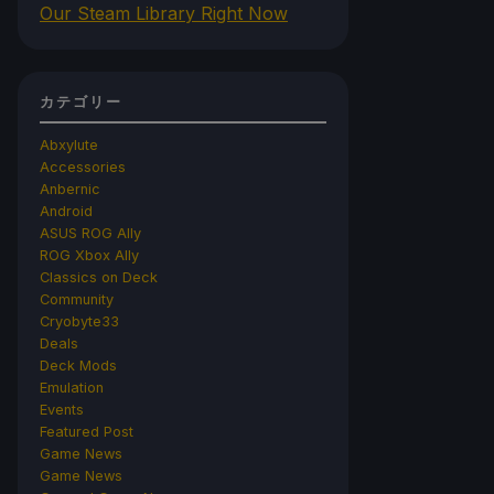
Our Steam Library Right Now
カテゴリー
Abxylute
Accessories
Anbernic
Android
ASUS ROG Ally
ROG Xbox Ally
Classics on Deck
Community
Cryobyte33
Deals
Deck Mods
Emulation
Events
Featured Post
Game News
Game News