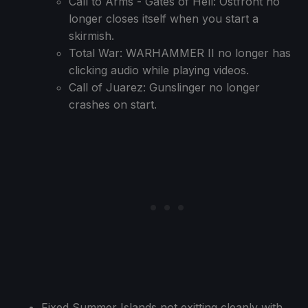
Call to Arms - Gates of Hell: Ostfront no
longer closes itself when you start a
skirmish.
Total War: WARHAMMER II no longer has
clicking audio while playing videos.
Call of Juarez: Gunslinger no longer
crashes on start.
Fixed Summer Islands not exitting cleanly with