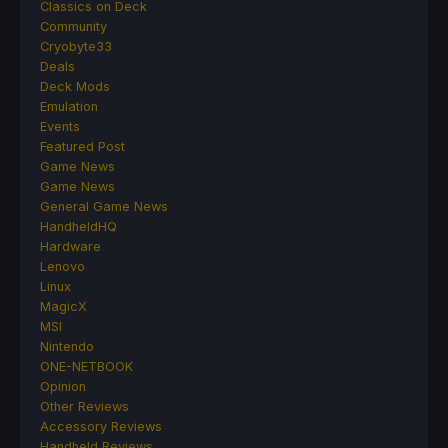
Classics on Deck
Community
Cryobyte33
Deals
Deck Mods
Emulation
Events
Featured Post
Game News
Game News
General Game News
HandheldHQ
Hardware
Lenovo
Linux
MagicX
MSI
Nintendo
ONE-NETBOOK
Opinion
Other Reviews
Accessory Reviews
Handheld Reviews