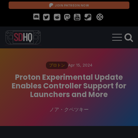
JOIN PATREON NOW
プロトン
Apr 15, 2024
Proton Experimental Update
Enables Controller Support for
Launchers and More
ノア・クペツキー