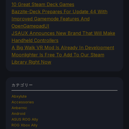
10 Great Steam Deck Games
Bazzite-Deck Prepares For Update 44 With
Improved Gamemode Features And
OpenGamepadUI
JSAUX Announces New Brand That Will Make
Handheld Controllers
A Big Walk VR Mod Is Already In Development
Moonlighter Is Free To Add To Our Steam
Library Right Now
カテゴリー
Abxylute
Accessories
Anbernic
Android
ASUS ROG Ally
ROG Xbox Ally