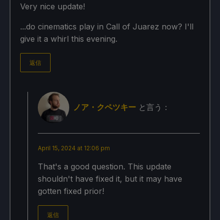
Very nice update!
...do cinematics play in Call of Juarez now? I'll
give it a whirl this evening.
返信
ノア・クペツキー
と言う：
April 15, 2024 at 12:06 pm
That's a good question. This update
shouldn't have fixed it, but it may have
gotten fixed prior!
返信