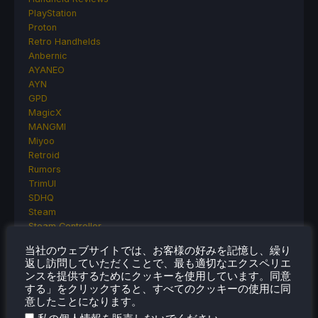
PlayStation
Proton
Retro Handhelds
Anbernic
AYANEO
AYN
GPD
MagicX
MANGMI
Miyoo
Retroid
Rumors
TrimUI
SDHQ
Steam
Steam Controller
Steam Frame
当社のウェブサイトでは、お客様の好みを記憶し、繰り
Steam Machine
返し訪問していただくことで、最も適切なエクスペリエ
SteamOS
ンスを提供するためにクッキーを使用しています。同意
The Unsupported Report
する」をクリックすると、すべてのクッキーの使用に同
Uncategorized
意したことになります。
Uncategorized
.