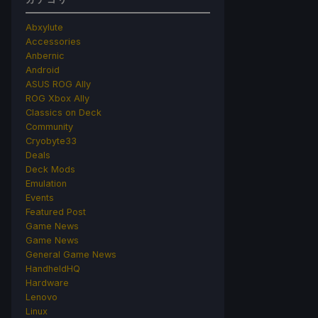
Abxylute
Accessories
Anbernic
Android
ASUS ROG Ally
ROG Xbox Ally
Classics on Deck
Community
Cryobyte33
Deals
Deck Mods
Emulation
Events
Featured Post
Game News
Game News
General Game News
HandheldHQ
Hardware
Lenovo
Linux