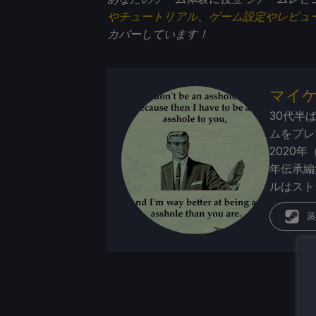
やチュートリアル
、
ゲーム設定やレビュ
カバーしています！
マイ
30代半
ムをプレ
2020年
年伝承編
ルはスト
蒸