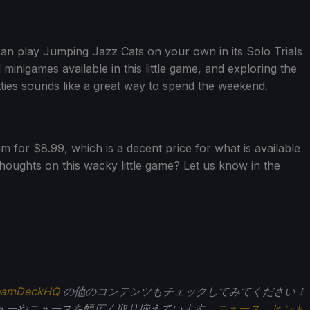
an play Jumping Jazz Cats on your own in its Solo Trials
inigames available in this little game, and exploring the
tties sounds like a great way to spend the weekend.
m for $8.99, which is a decent price for what is available
oughts on this wacky little game? Let us know in the
eamDeckHQ
の他のコンテンツもチェックしてみてください！
ューやニュースを幅広く取り揃えています。
ニュース
、
ヒント