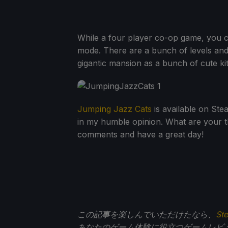
While a four player co-op game, you c
mode. There are a bunch of levels and m
gigantic mansion as a bunch of cute ki
Jumping Jazz Cats
is available on Stea
in my humble opinion. What are your th
comments and have a great day!
この記事を楽しんでいただけたなら、
St
あなたのゲーム体験に役立つゲームレビ