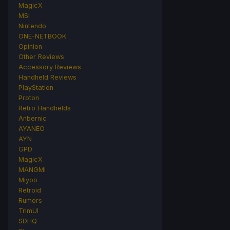
MagicX
MSI
Nintendo
ONE-NETBOOK
Opinion
Other Reviews
Accessory Reviews
Handheld Reviews
PlayStation
Proton
Retro Handhelds
Anbernic
AYANEO
AYN
GPD
MagicX
MANGMI
Miyoo
Retroid
Rumors
TrimUI
SDHQ