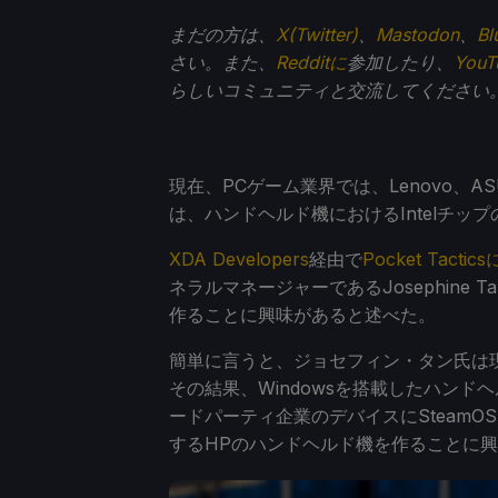
まだの方は、
X(Twitter)
、
Mastodon
、
Bl
さい。また、
Redditに
参加したり、
You
らしいコミュニティと交流してください
現在、PCゲーム業界では、Lenovo、A
は、ハンドヘルド機におけるIntelチ
XDA Developers
経由で
Pocket Tac
ネラルマネージャーであるJosephine
作ることに興味があると述べた。
簡単に言うと、ジョセフィン・タン氏は現
その結果、Windowsを搭載したハンド
ードパーティ企業のデバイスにSteamO
するHPのハンドヘルド機を作ることに