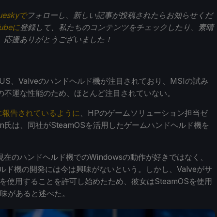
ueskyで
フォローし、新しい記事が投稿されたらお知らせくだ
Tubeに
登録して、私たちのコンテンツをチェックしたり、素晴
。応援ありがとうございました！
SUS、Valveのハンドヘルド機が注目されており、MSIの試み
ップの不運な性能のため、ほとんど注目されていない。
ticsに報告されているように
、HPのゲームソリューション担当ゼ
 Tan氏は、同社がSteamOSを活用したゲームハンドヘルド機を
在のハンドヘルド機でのWindowsの動作が好きではなく、
ヘルド機の開発には今は興味がないという。しかし、Valveがサ
Sを使用することを許可し始めたため、彼女はSteamOSを使用
興味があると述べた。