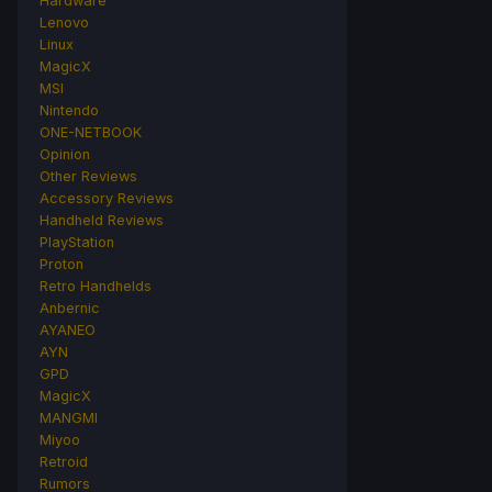
Hardware
Lenovo
Linux
MagicX
MSI
Nintendo
ONE-NETBOOK
Opinion
Other Reviews
Accessory Reviews
Handheld Reviews
PlayStation
Proton
Retro Handhelds
Anbernic
AYANEO
AYN
GPD
MagicX
MANGMI
Miyoo
Retroid
Rumors