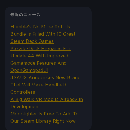
最近のニュース
Humble's No More Robots
Bundle Is Filled With 10 Great
Steam Deck Games
Bazzite-Deck Prepares For
Update 44 With Improved
Gamemode Features And
OpenGamepadUI
JSAUX Announces New Brand
That Will Make Handheld
Controllers
A Big Walk VR Mod Is Already In
Development
Moonlighter Is Free To Add To
Our Steam Library Right Now