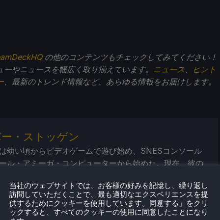
eamDeckHQ
の他のコンテンツもチェックしてみてください！
ューやニュースを幅広く取り揃えています。
ニュース
、
ヒント
ー
、最新のトレンド情報など、あらゆる情報をお届けします。
バー・ストッゲン
は幼い頃からビデオゲームで遊び始め、SNESコンソール
ール・アミーガ・コンピューターから始めた。現在、彼の
帯ゲーム機、ポータブルパワーステーション／バンク、ポ
当社のウェブサイトでは、お客様の好みを記憶し、繰り返し
モニターといったポータブルテクノロジーの未来にある。
訪問していただくことで、最も適切なエクスペリエンスを提
これらのデバイスをどこまで進化させることができるかと
供するためにクッキーを使用しています。同意する」をクリ
だ。
ックすると、すべてのクッキーの使用に同意したことになり