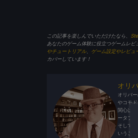
この記事を楽しんでいただけたなら、
St
あなたのゲーム体験に役立つゲームレビ
やチュートリアル
、
ゲーム設定やレビュ
カバーしています！
オリ
オリバー
やコモド
関心は携
ータブル
そして、
いうこと