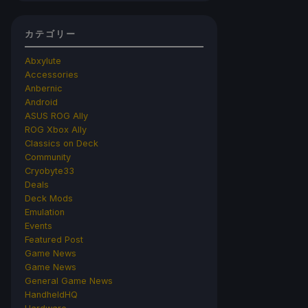
カテゴリー
Abxylute
Accessories
Anbernic
Android
ASUS ROG Ally
ROG Xbox Ally
Classics on Deck
Community
Cryobyte33
Deals
Deck Mods
Emulation
Events
Featured Post
Game News
Game News
General Game News
HandheldHQ