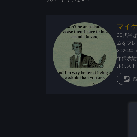
マイ
30代半
ムをプレ
2020年
年伝承編
ルはスト
蒸