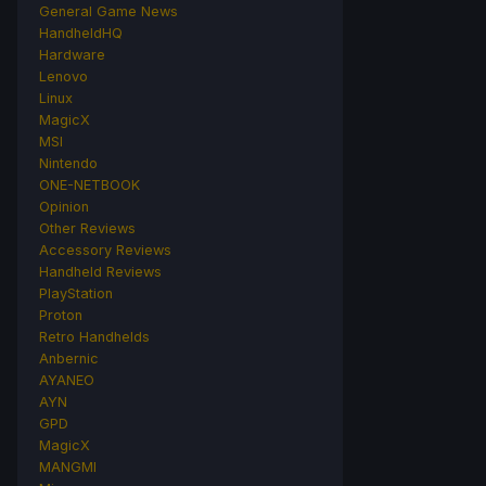
General Game News
HandheldHQ
Hardware
Lenovo
Linux
MagicX
MSI
Nintendo
ONE-NETBOOK
Opinion
Other Reviews
Accessory Reviews
Handheld Reviews
PlayStation
Proton
Retro Handhelds
Anbernic
AYANEO
AYN
GPD
MagicX
MANGMI