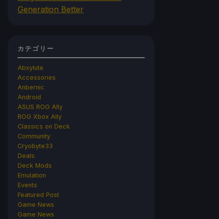
Generation Better
カテゴリー
Abxylute
Accessories
Anbernic
Android
ASUS ROG Ally
ROG Xbox Ally
Classics on Deck
Community
Cryobyte33
Deals
Deck Mods
Emulation
Events
Featured Post
Game News
Game News