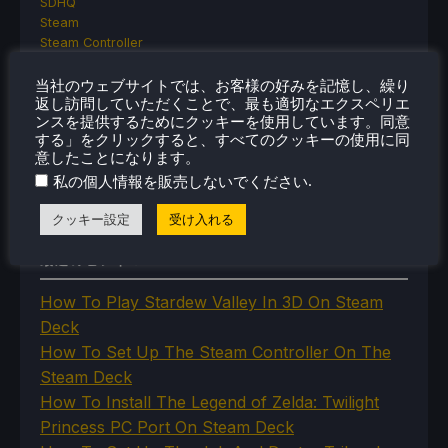
SDHQ
Steam
Steam Controller
Steam Frame
Steam Machine
当社のウェブサイトでは、お客様の好みを記憶し、繰り
返し訪問していただくことで、最も適切なエクスペリエ
SteamOS
ンスを提供するためにクッキーを使用しています。同意
The Unsupported Report
する」をクリックすると、すべてのクッキーの使用に同
Uncategorized
意したことになります。
Uncategorized
.
私の個人情報を販売しないでください
VR
クッキー設定
受け入れる
最近のヒント＆GUIDES
How To Play Stardew Valley In 3D On Steam
Deck
How To Set Up The Steam Controller On The
Steam Deck
How To Install The Legend of Zelda: Twilight
Princess PC Port On Steam Deck