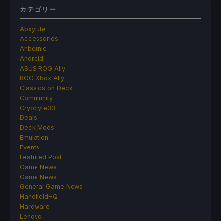
カテゴリー
Abxylute
Accessories
Anbernic
Android
ASUS ROG Ally
ROG Xbox Ally
Classics on Deck
Community
Cryobyte33
Deals
Deck Mods
Emulation
Events
Featured Post
Game News
Game News
General Game News
HandheldHQ
Hardware
Lenovo