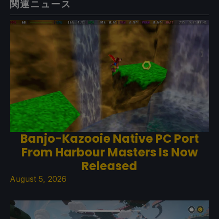
関連ニュース
Banjo-Kazooie Native PC Port
From Harbour Masters Is Now
Released
August 5, 2026