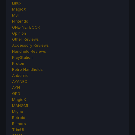
Linux
MagicX
MSI
Nintendo
ONE-NETBOOK
Opinion
Other Reviews
Accessory Reviews
Handheld Reviews
PlayStation
Proton
Retro Handhelds
Anbernic
AYANEO
AYN
GPD
MagicX
MANGMI
Miyoo
Retroid
Rumors
TrimUI