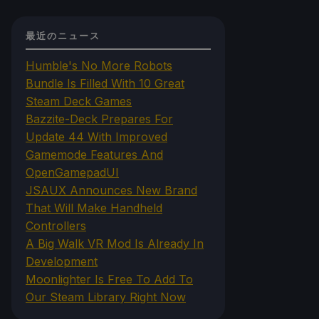
最近のニュース
Humble's No More Robots
Bundle Is Filled With 10 Great
Steam Deck Games
Bazzite-Deck Prepares For
Update 44 With Improved
Gamemode Features And
OpenGamepadUI
JSAUX Announces New Brand
That Will Make Handheld
Controllers
A Big Walk VR Mod Is Already In
Development
Moonlighter Is Free To Add To
Our Steam Library Right Now