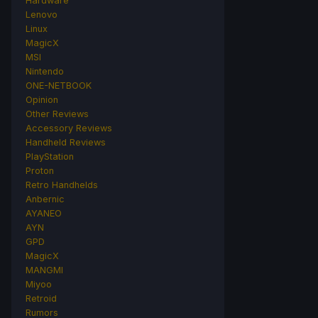
Hardware
Lenovo
Linux
MagicX
MSI
Nintendo
ONE-NETBOOK
Opinion
Other Reviews
Accessory Reviews
Handheld Reviews
PlayStation
Proton
Retro Handhelds
Anbernic
AYANEO
AYN
GPD
MagicX
MANGMI
Miyoo
Retroid
Rumors