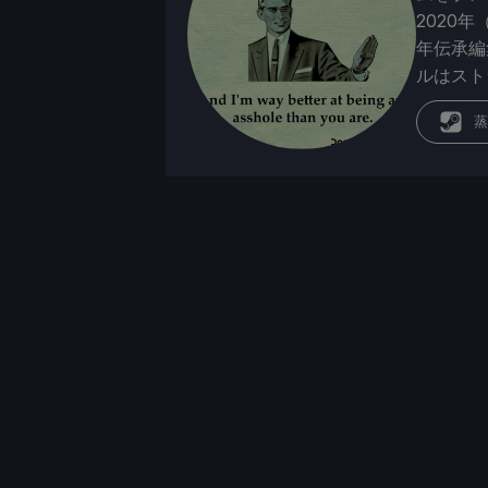
2020年
年伝承編
ルはスト
蒸