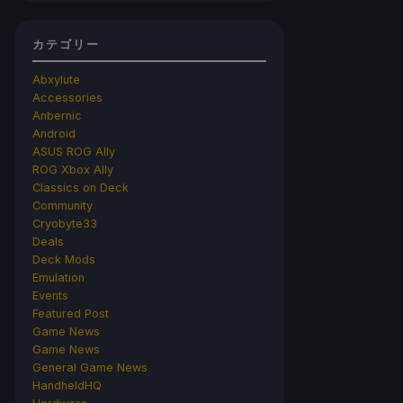
カテゴリー
Abxylute
Accessories
Anbernic
Android
ASUS ROG Ally
ROG Xbox Ally
Classics on Deck
Community
Cryobyte33
Deals
Deck Mods
Emulation
Events
Featured Post
Game News
Game News
General Game News
HandheldHQ