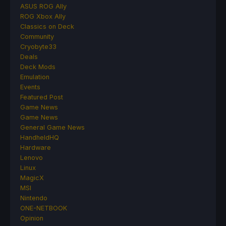
ASUS ROG Ally
ROG Xbox Ally
Classics on Deck
Community
Cryobyte33
Deals
Deck Mods
Emulation
Events
Featured Post
Game News
Game News
General Game News
HandheldHQ
Hardware
Lenovo
Linux
MagicX
MSI
Nintendo
ONE-NETBOOK
Opinion