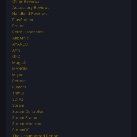
Other Reviews
Accessory Reviews
Handheld Reviews
PlayStation
Proton
Retro Handhelds
Anbernic
AYANEO
AYN
GPD
MagicX
MANGMI
Miyoo
Retroid
Rumors
TrimUI
SDHQ
Steam
Steam Controller
Steam Frame
Steam Machine
SteamOS
The Unsupported Report