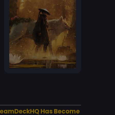
teamDeckHQ Has Become