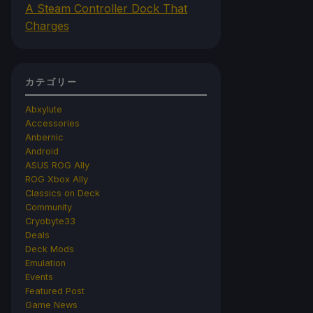
A Steam Controller Dock That
Charges
カテゴリー
Abxylute
Accessories
Anbernic
Android
ASUS ROG Ally
ROG Xbox Ally
Classics on Deck
Community
Cryobyte33
Deals
Deck Mods
Emulation
Events
Featured Post
Game News