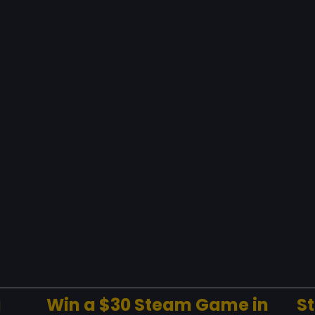
g
Win a $30 Steam Game in
S