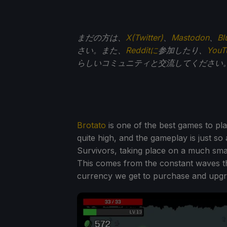
まだの方は、
X(Twitter)
、
Mastodon
、
Bl
さい。また、
Redditに
参加したり、
You
らしいコミュニティと交流してください
Brotato
is one of the best games to play
quite high, and the gameplay is just so 
Survivors, taking place on a much small
This comes from the constant waves tha
currency we get to purchase and upg