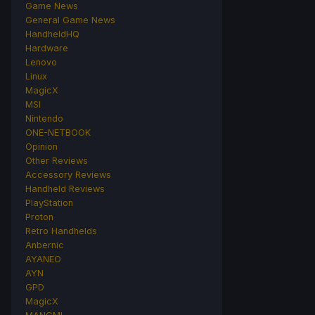
Game News
General Game News
HandheldHQ
Hardware
Lenovo
Linux
MagicX
MSI
Nintendo
ONE-NETBOOK
Opinion
Other Reviews
Accessory Reviews
Handheld Reviews
PlayStation
Proton
Retro Handhelds
Anbernic
AYANEO
AYN
GPD
MagicX