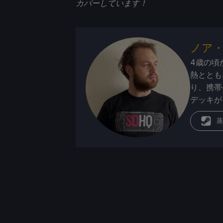
カバーしています！
ノア
4歳の頃
熱ととも
り、携帯
デッキが
蒸