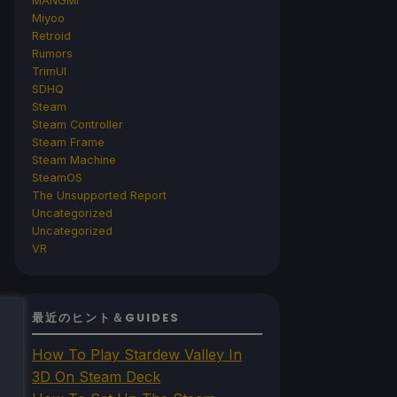
MANGMI
Miyoo
Retroid
Rumors
TrimUI
SDHQ
Steam
Steam Controller
Steam Frame
Steam Machine
SteamOS
The Unsupported Report
Uncategorized
Uncategorized
VR
最近のヒント＆GUIDES
How To Play Stardew Valley In
3D On Steam Deck