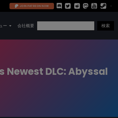
JOIN PATREON NOW
ュー
会社概要
ts Newest DLC: Abyssal