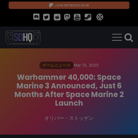
JOIN PATREON NOW
ゲームニュース
Mar 13, 2025
Warhammer 40,000: Space
Marine 3 Announced, Just 6
Months After Space Marine 2
Launch
オリバー・ストッゲン