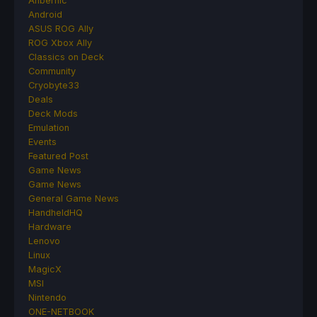
Anbernic
Android
ASUS ROG Ally
ROG Xbox Ally
Classics on Deck
Community
Cryobyte33
Deals
Deck Mods
Emulation
Events
Featured Post
Game News
Game News
General Game News
HandheldHQ
Hardware
Lenovo
Linux
MagicX
MSI
Nintendo
ONE-NETBOOK