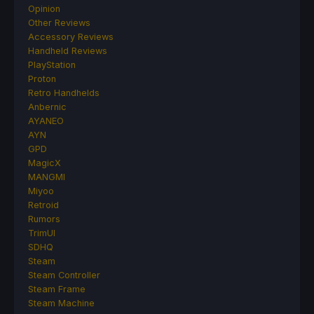
Opinion
Other Reviews
Accessory Reviews
Handheld Reviews
PlayStation
Proton
Retro Handhelds
Anbernic
AYANEO
AYN
GPD
MagicX
MANGMI
Miyoo
Retroid
Rumors
TrimUI
SDHQ
Steam
Steam Controller
Steam Frame
Steam Machine