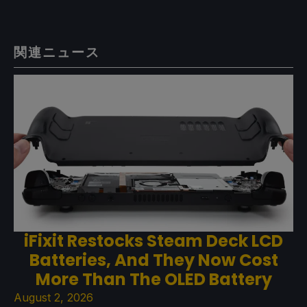
関連ニュース
iFixit Restocks Steam Deck LCD
Batteries, And They Now Cost
More Than The OLED Battery
August 2, 2026