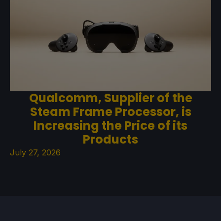
Qualcomm, Supplier of the
Steam Frame Processor, is
Increasing the Price of its
Products
July 27, 2026