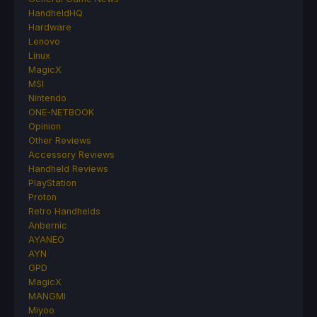
HandheldHQ
Hardware
Lenovo
Linux
MagicX
MSI
Nintendo
ONE-NETBOOK
Opinion
Other Reviews
Accessory Reviews
Handheld Reviews
PlayStation
Proton
Retro Handhelds
Anbernic
AYANEO
AYN
GPD
MagicX
MANGMI
Miyoo