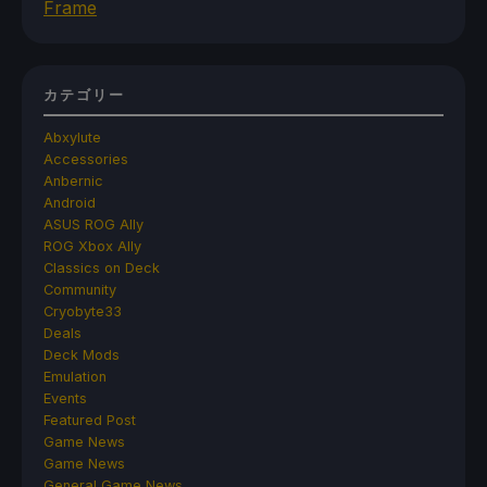
Frame
カテゴリー
Abxylute
Accessories
Anbernic
Android
ASUS ROG Ally
ROG Xbox Ally
Classics on Deck
Community
Cryobyte33
Deals
Deck Mods
Emulation
Events
Featured Post
Game News
Game News
General Game News