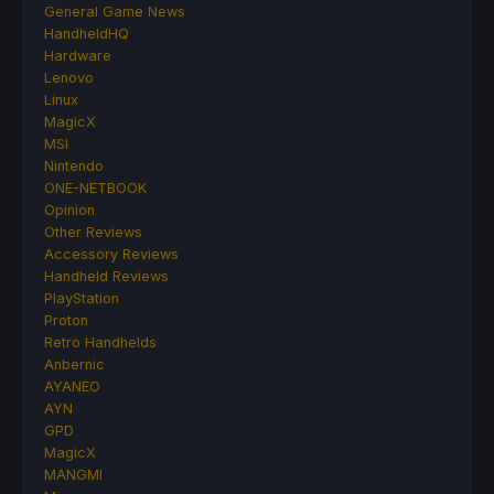
General Game News
HandheldHQ
Hardware
Lenovo
Linux
MagicX
MSI
Nintendo
ONE-NETBOOK
Opinion
Other Reviews
Accessory Reviews
Handheld Reviews
PlayStation
Proton
Retro Handhelds
Anbernic
AYANEO
AYN
GPD
MagicX
MANGMI