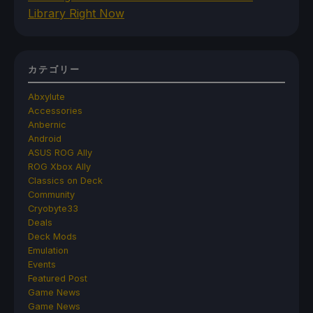
Library Right Now
カテゴリー
Abxylute
Accessories
Anbernic
Android
ASUS ROG Ally
ROG Xbox Ally
Classics on Deck
Community
Cryobyte33
Deals
Deck Mods
Emulation
Events
Featured Post
Game News
Game News