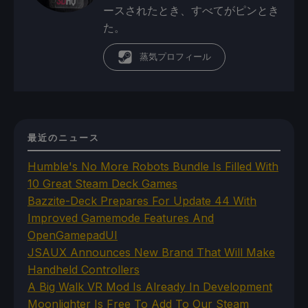
ースされたとき、すべてがピンとき
た。
蒸気プロフィール
最近のニュース
Humble's No More Robots Bundle Is Filled With
10 Great Steam Deck Games
Bazzite-Deck Prepares For Update 44 With
Improved Gamemode Features And
OpenGamepadUI
JSAUX Announces New Brand That Will Make
Handheld Controllers
A Big Walk VR Mod Is Already In Development
Moonlighter Is Free To Add To Our Steam