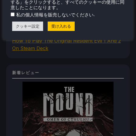
する」をクリックすると、すべてのクッキーの使用に同
Steam Deck
意したことになります。
How To Install The Legend of Zelda: Twilight
.
私の個人情報を販売しないでください
Princess PC Port On Steam Deck
How To Set Up The Jak And Daxter Trilogy's
クッキー設定
受け入れる
Native PC Ports On Steam Deck
How To Play The Original Resident Evil 1 And 2
On Steam Deck
新着レビュー