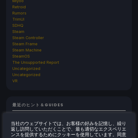
Miyoo
Retroid
Rumors
TrimUI
SDHQ
Steam
Steam Controller
Steam Frame
Steam Machine
SteamOS
The Unsupported Report
Uncategorized
Uncategorized
VR
最近のヒント＆GUIDES
How To Play Stardew Valley In 3D On Steam
当社のウェブサイトでは、お客様の好みを記憶し、繰り
Deck
返し訪問していただくことで、最も適切なエクスペリエ
How To Set Up The Steam Controller On The
ンスを提供するためにクッキーを使用しています。同意