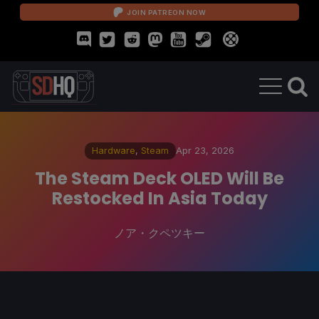
JOIN PATREON NOW
Hardware
,
Steam
Apr 23, 2026
The Steam Deck OLED Will Be
Restocked In Asia Today
ノア・クペツキー