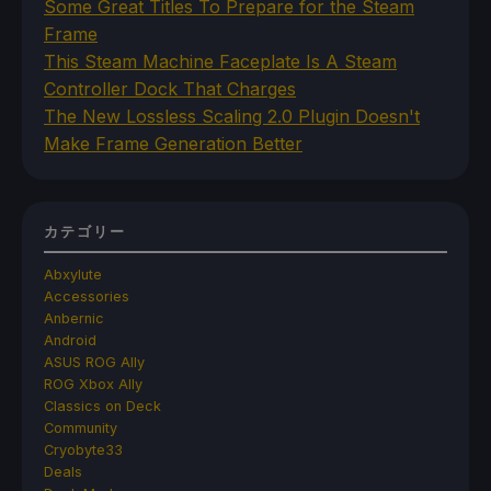
Some Great Titles To Prepare for the Steam
Frame
This Steam Machine Faceplate Is A Steam
Controller Dock That Charges
The New Lossless Scaling 2.0 Plugin Doesn't
Make Frame Generation Better
カテゴリー
Abxylute
Accessories
Anbernic
Android
ASUS ROG Ally
ROG Xbox Ally
Classics on Deck
Community
Cryobyte33
Deals