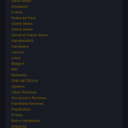
Deck Mods
Emulation
Events
Featured Post
Game News
Game News
General Game News
HandheldHQ
Hardware
Lenovo
Linux
MagicX
MSI
Nintendo
ONE-NETBOOK
Opinion
Other Reviews
Accessory Reviews
Handheld Reviews
PlayStation
Proton
Retro Handhelds
Anbernic