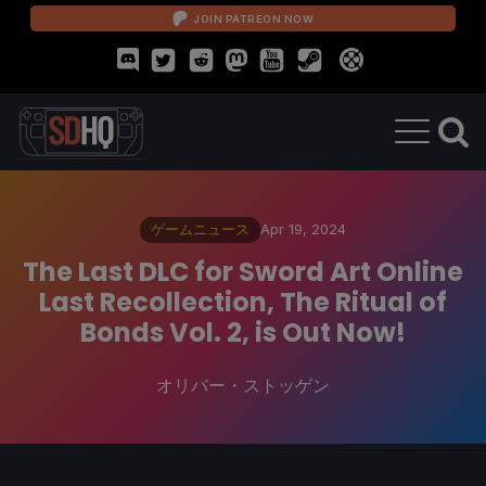
JOIN PATREON NOW
ゲームニュース
Apr 19, 2024
The Last DLC for Sword Art Online
Last Recollection, The Ritual of
Bonds Vol. 2, is Out Now!
オリバー・ストッゲン