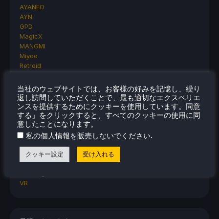
AYANEO
AYN
GPD
MagicX
MANGMI
Miyoo
Retroid
Rumors
TrimUI
当社のウェブサイトでは、お客様の好みを記憶し、繰り
SDHQ
返し訪問していただくことで、最も適切なエクスペリエ
Steam
ンスを提供するためにクッキーを使用しています。同意
する」をクリックすると、すべてのクッキーの使用に同
Steam Controller
意したことになります。
Steam Frame
Steam Machine
.
私の個人情報を販売しないでください
SteamOS
クッキー設定
受け入れる
The Unsupported Report
Uncategorized
Uncategorized
VR