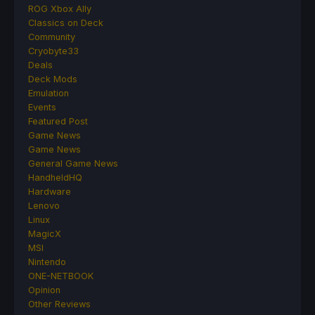
ROG Xbox Ally
Classics on Deck
Community
Cryobyte33
Deals
Deck Mods
Emulation
Events
Featured Post
Game News
Game News
General Game News
HandheldHQ
Hardware
Lenovo
Linux
MagicX
MSI
Nintendo
ONE-NETBOOK
Opinion
Other Reviews