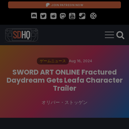
JOIN PATREON NOW
ゲームニュース
Aug 16, 2024
SWORD ART ONLINE Fractured
Daydream Gets Leafa Character
Trailer
オリバー・ストッゲン