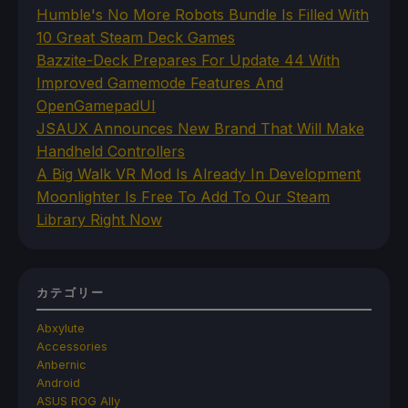
Humble's No More Robots Bundle Is Filled With
10 Great Steam Deck Games
Bazzite-Deck Prepares For Update 44 With
Improved Gamemode Features And
OpenGamepadUI
JSAUX Announces New Brand That Will Make
Handheld Controllers
A Big Walk VR Mod Is Already In Development
Moonlighter Is Free To Add To Our Steam
Library Right Now
カテゴリー
Abxylute
Accessories
Anbernic
Android
ASUS ROG Ally