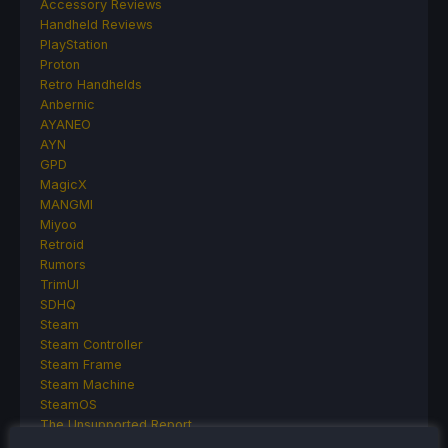
Accessory Reviews
Handheld Reviews
PlayStation
Proton
Retro Handhelds
Anbernic
AYANEO
AYN
GPD
MagicX
MANGMI
Miyoo
Retroid
Rumors
TrimUI
SDHQ
Steam
Steam Controller
Steam Frame
Steam Machine
SteamOS
The Unsupported Report
Uncategorized