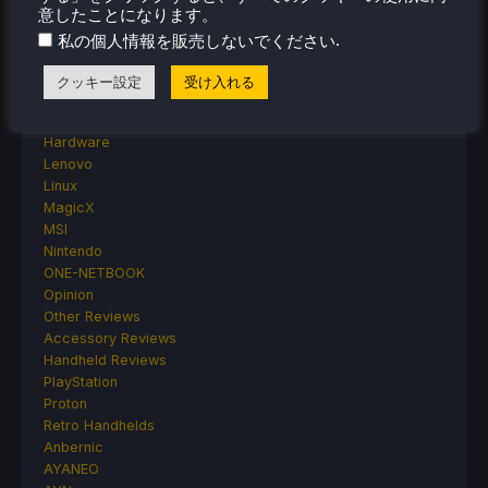
Events
意したことになります。
Featured Post
.
私の個人情報を販売しないでください
Game News
Game News
クッキー設定
受け入れる
General Game News
HandheldHQ
Hardware
Lenovo
Linux
MagicX
MSI
Nintendo
ONE-NETBOOK
Opinion
Other Reviews
Accessory Reviews
Handheld Reviews
PlayStation
Proton
Retro Handhelds
Anbernic
AYANEO