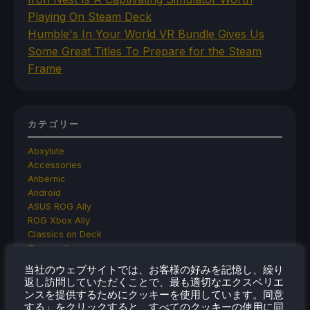
Playing On Steam Deck
Humble's In Your World VR Bundle Gives Us
Some Great Titles To Prepare for the Steam
Frame
カテゴリー
Abxylute
Accessories
Anbernic
Android
ASUS ROG Ally
ROG Xbox Ally
Classics on Deck
Community
Cryobyte33
当社のウェブサイトでは、お客様の好みを記憶し、繰り
Deals
返し訪問していただくことで、最も適切なエクスペリエ
Deck Mods
ンスを提供するためにクッキーを使用しています。同意
Emulation
する」をクリックすると、すべてのクッキーの使用に同